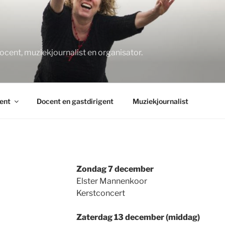
O
docent, muziekjournalist en organisator.
ent
Docent en gastdirigent
Muziekjournalist
Zondag 7 december
Elster Mannenkoor
Kerstconcert
Zaterdag 13 december (middag)