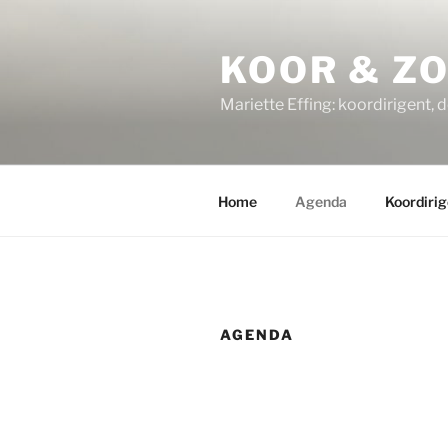
Ga
naar
KOOR & Z
de
inhoud
Mariette Effing: koordirigent, 
Home
Agenda
Koordirig
AGENDA