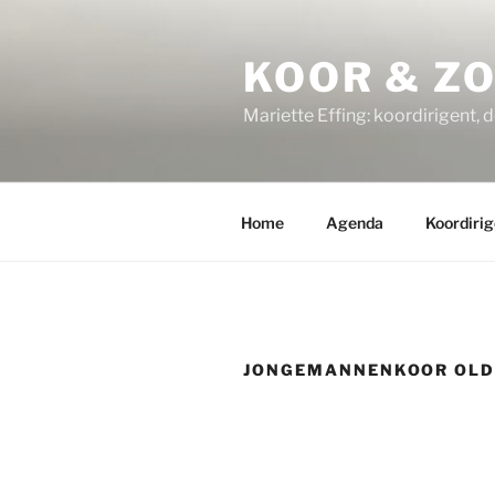
Ga
naar
KOOR & Z
de
inhoud
Mariette Effing: koordirigent, 
Home
Agenda
Koordirig
JONGEMANNENKOOR OLD