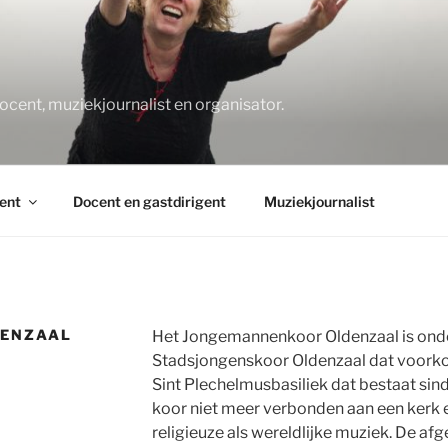
O
docent, muziekjournalist en organisator.
ent
Docent en gastdirigent
Muziekjournalist
ENZAAL
Het Jongemannenkoor Oldenzaal is onde
Stadsjongenskoor Oldenzaal dat voorko
Sint Plechelmusbasiliek dat bestaat sin
koor niet meer verbonden aan een kerk 
religieuze als wereldlijke muziek. De af