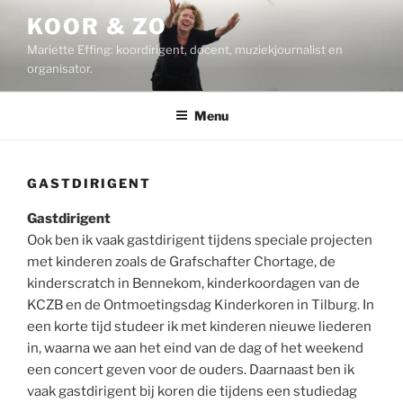
Ga
KOOR & ZO
naar
Mariette Effing: koordirigent, docent, muziekjournalist en
de
organisator.
inhoud
Menu
GASTDIRIGENT
Gastdirigent
Ook ben ik vaak gastdirigent tijdens speciale projecten
met kinderen zoals de Grafschafter Chortage, de
kinderscratch in Bennekom, kinderkoordagen van de
KCZB en de Ontmoetingsdag Kinderkoren in Tilburg. In
een korte tijd studeer ik met kinderen nieuwe liederen
in, waarna we aan het eind van de dag of het weekend
een concert geven voor de ouders. Daarnaast ben ik
vaak gastdirigent bij koren die tijdens een studiedag