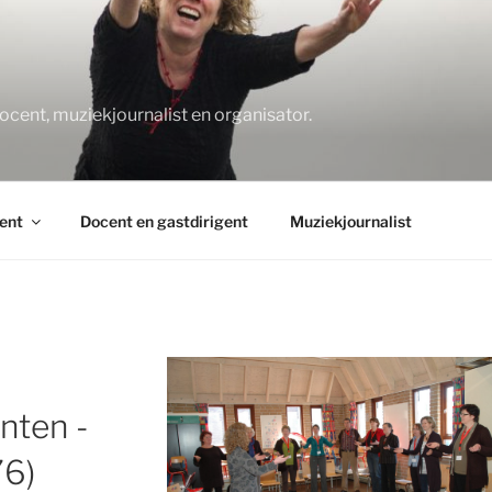
O
docent, muziekjournalist en organisator.
ent
Docent en gastdirigent
Muziekjournalist
nten -
76)