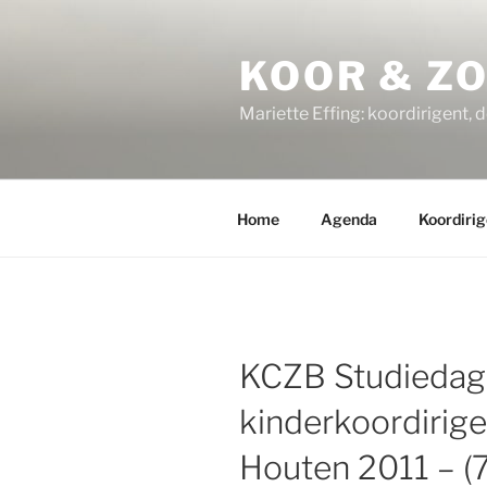
Ga
naar
KOOR & Z
de
inhoud
Mariette Effing: koordirigent, 
Home
Agenda
Koordirig
KCZB Studiedag
kinderkoordirige
Houten 2011 – (