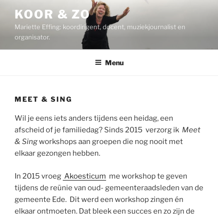
Ga
KOOR & ZO
naar
Mariette Effing: koordirigent, docent, muziekjournalist en
de
organisator.
inhoud
Menu
MEET & SING
Wil je eens iets anders tijdens een heidag, een
afscheid of je familiedag? Sinds 2015 verzorg ik
Meet
& Sing
workshops aan groepen die nog nooit met
elkaar gezongen hebben.
In 2015 vroeg
Akoesticum
me workshop te geven
tijdens de reünie van oud- gemeenteraadsleden van de
gemeente Ede. Dit werd een workshop zingen én
elkaar ontmoeten. Dat bleek een succes en zo zijn de