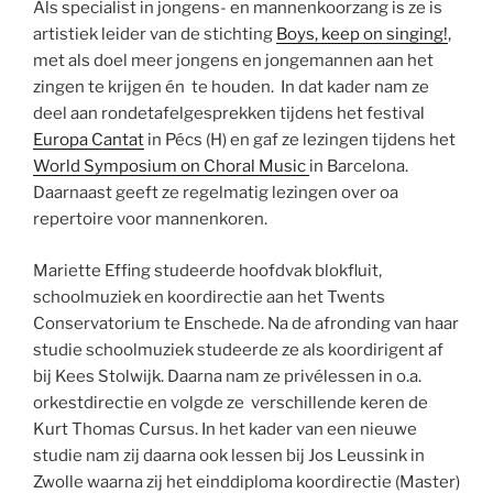
Als specialist in jongens- en mannenkoorzang is ze is
artistiek leider van de stichting
Boys, keep on singing!
,
met als doel meer jongens en jongemannen aan het
zingen te krijgen én te houden. In dat kader nam ze
deel aan rondetafelgesprekken tijdens het festival
Europa Cantat
in Pécs (H) en gaf ze lezingen tijdens het
World Symposium on Choral Music
in Barcelona.
Daarnaast geeft ze regelmatig lezingen over oa
repertoire voor mannenkoren.
Mariette Effing studeerde hoofdvak blokfluit,
schoolmuziek en koordirectie aan het Twents
Conservatorium te Enschede. Na de afronding van haar
studie schoolmuziek studeerde ze als koordirigent af
bij Kees Stolwijk. Daarna nam ze privélessen in o.a.
orkestdirectie en volgde ze verschillende keren de
Kurt Thomas Cursus. In het kader van een nieuwe
studie nam zij daarna ook lessen bij Jos Leussink in
Zwolle waarna zij het einddiploma koordirectie (Master)