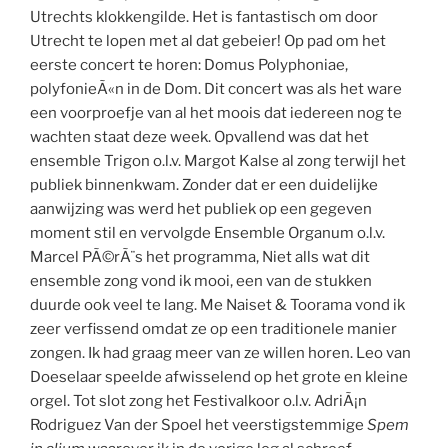
Utrechts klokkengilde. Het is fantastisch om door
Utrecht te lopen met al dat gebeier! Op pad om het
eerste concert te horen: Domus Polyphoniae,
polyfonieÃ«n in de Dom. Dit concert was als het ware
een voorproefje van al het moois dat iedereen nog te
wachten staat deze week. Opvallend was dat het
ensemble Trigon o.l.v. Margot Kalse al zong terwijl het
publiek binnenkwam. Zonder dat er een duidelijke
aanwijzing was werd het publiek op een gegeven
moment stil en vervolgde Ensemble Organum o.l.v.
Marcel PÃ©rÃ¨s het programma, Niet alls wat dit
ensemble zong vond ik mooi, een van de stukken
duurde ook veel te lang. Me Naiset & Toorama vond ik
zeer verfissend omdat ze op een traditionele manier
zongen. Ik had graag meer van ze willen horen. Leo van
Doeselaar speelde afwisselend op het grote en kleine
orgel. Tot slot zong het Festivalkoor o.l.v. AdriÃ¡n
Rodriguez Van der Spoel het veerstigstemmige
Spem