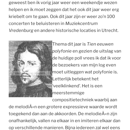
geweest ben ik vorig jaar weer een weekendje wezen
helpen en ik moet zeggen dat het ook dit jaar weer erg
kriebelt om te gaan. Ook dit jaar zijn er weer zo’n 100
concerten te beluisteren in
Muziekcentrum
Vredenburg
en andere historische locaties in Utrecht.
Thema dit jaar is
Tien eeuwen
polyfonie
en gezien de uitslag van
de huidige poll vrees ik dat ik voor
de bezoekers van mijn log even
moet uitleggen wat polyfonie is.
Letterlijk betekent het
‘veelklinkend’. Het is een
meerstemmige
compositietechniek waarbij aan
de melodiÃ«n een grotere expressieve waarde wordt
toegekend dan aan de akkoorden. De melodieÃ«n zijn
onafhankelijk, vallen na elkaar in en imiteren elkaar dan
op verschillende manieren. Bijna iedereen zal wel eens