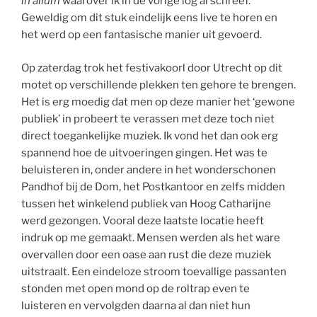
in alium
waarover ik in de vorige log al schreef.
Geweldig om dit stuk eindelijk eens live te horen en
het werd op een fantasische manier uit gevoerd.
Op zaterdag trok het festivakoorl door Utrecht op dit
motet op verschillende plekken ten gehore te brengen.
Het is erg moedig dat men op deze manier het ‘gewone
publiek’ in probeert te verassen met deze toch niet
direct toegankelijke muziek. Ik vond het dan ook erg
spannend hoe de uitvoeringen gingen. Het was te
beluisteren in, onder andere in het wonderschonen
Pandhof bij de Dom, het Postkantoor en zelfs midden
tussen het winkelend publiek van Hoog Catharijne
werd gezongen. Vooral deze laatste locatie heeft
indruk op me gemaakt. Mensen werden als het ware
overvallen door een oase aan rust die deze muziek
uitstraalt. Een eindeloze stroom toevallige passanten
stonden met open mond op de roltrap even te
luisteren en vervolgden daarna al dan niet hun