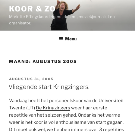
Ga
KOOR & ZO
naar
Mariette Effing: koordirigent, docent, muziekjournalist en
de
organisator.
inhoud
Menu
MAAND:
AUGUSTUS 2005
GEPLAATST
AUGUSTUS 31, 2005
OP
Vliegende start Kringzingers.
Vandaag heeft het personeelskoor van de Universiteit
Twente (UT)
De Kringzingers
weer haar eerste
repetitie van het seizoen gehad. Ondanks het warme
weer is het koor is vol enthousiasme van start gegaan.
Dit moet ook wel, we hebben immers over 3 repetities