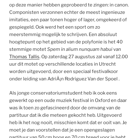
op deze manier hebben geprobeerd te zingen: in canon.
Componisten verzonnen echter de meest ingenieuze
imitaties, een paar tonen hoger of lager, omgekeerd of
gespiegeld. Ook werd het een sport om zo
meerstemmig mogelijk te schrijven. Een absoluut
hoogtepunt op het gebied van de polyfonie is het 40
stemmige motet
Spem in alium nunquam habui
van
Thomas Tallis
. Op zaterdag 27 augustus zal vanaf 12.00
uur dit motet op verschillende locaties in Utrecht
worden uitgevoerd, door een speciaal festivalkoor
onder leiding van AdriÃ¡n Rodriguez Van der Spoel .
Als jonge conservatoriumstudent heb ik ook eens
gewerkt op een oude muziek festival in Oxford en daar
was ik toen zo gefascineerd door de omvang van de
partituur dat ik die meteen gekocht heb. Uitgevoerd
heb ik het nog nooit, misschien komt dat er ooit van. Je
moet je dan voorstellen dat je een opengeslagen
partituur van 50 cm hoog en 70 cm breed voor je hebt