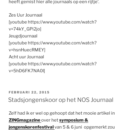
heeft gemist hier alle journaals op een rijtje’.
Zes Uur Journaal
[youtube https://www.youtube.com/watch?
v=74kY_GPi2jo]
Jeugdjournaal
[youtube https://www.youtube.com/watch?
v=hsnHuecRMEY]
Acht uur Journaal
[youtube https://www.youtube.com/watch?
v=5hD6FK7NA0I]
GEPLAATST
FEBRUARI 22, 2015
OP
Stadsjongenskoor op het NOS Journaal
Zelf had ik er wel op gehoopt dat het mooie artikel in
ZINGmagazine
over het
symposium &
jongenskorenfestival
van 5 & 6 juni opgemerkt zou