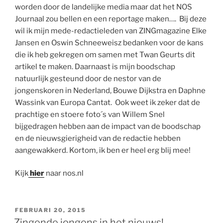
worden door de landelijke media maar dat het NOS
Journaal zou bellen en een reportage maken…. Bij deze
wil ik mijn mede-redactieleden van ZINGmagazine Elke
Jansen en Oswin Schneeweisz bedanken voor de kans
die ik heb gekregen om samen met Twan Geurts dit
artikel te maken. Daarnaast is mijn boodschap
natuurlijk gesteund door de nestor van de
jongenskoren in Nederland, Bouwe Dijkstra en Daphne
Wassink van Europa Cantat. Ook weet ik zeker dat de
prachtige en stoere foto´s van Willem Snel
bijgedragen hebben aan de impact van de boodschap
en de nieuwsgierigheid van de redactie hebben
aangewakkerd. Kortom, ik ben er heel erg blij mee!
Kijk
hier
naar nos.nl
GEPLAATST
FEBRUARI 20, 2015
OP
Zingende jongens in het nieuws!