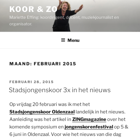
Ga
KOOR & ZO
naar
Mariette Effing: koordirigent, docent, muziekjournalist en
de
organisator.
inhoud
Menu
MAAND:
FEBRUARI 2015
GEPLAATST
FEBRUARI 28, 2015
OP
Stadsjongenskoor 3x in het nieuws
Op vrijdag 20 februari was ik met het
Stadsjongenskoor Oldenzaal
landelijk in het nieuws.
Aanleiding was het artikel in
ZINGmagazine
over het
komende symposium en
jongenskorenfestival
op 5 &
6 juni in Oldenzaal. Voor wie het nieuws van die dag