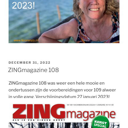
GEPLAATST
DECEMBER 31, 2022
OP
ZINGmagazine 108
ZINGmagazine 108 was weer een hele mooie en
ondertussen zijn de voorbereidingen voor 109 alweer
in volle gang. Verschijningsdatum 27 januari 2023!