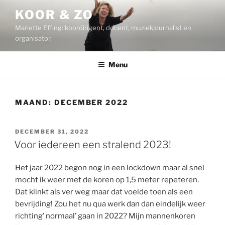
Ga
KOOR & ZO
naar
Mariette Effing: koordirigent, docent, muziekjournalist en
de
organisator.
inhoud
Menu
MAAND:
DECEMBER 2022
GEPLAATST
DECEMBER 31, 2022
OP
Voor iedereen een stralend 2023!
Het jaar 2022 begon nog in een lockdown maar al snel
mocht ik weer met de koren op 1,5 meter repeteren.
Dat klinkt als ver weg maar dat voelde toen als een
bevrijding! Zou het nu qua werk dan dan eindelijk weer
richting’ normaal’ gaan in 2022? Mijn mannenkoren