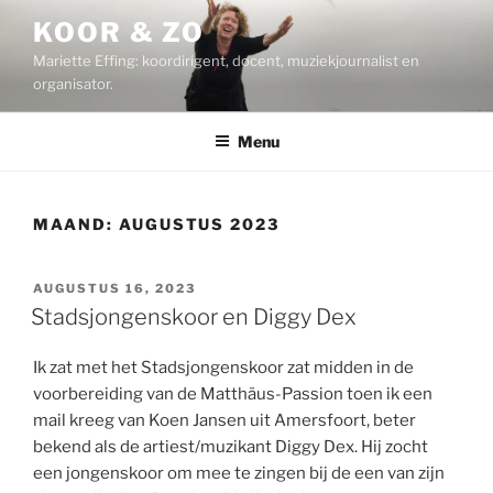
Ga
KOOR & ZO
naar
Mariette Effing: koordirigent, docent, muziekjournalist en
de
organisator.
inhoud
Menu
MAAND:
AUGUSTUS 2023
GEPLAATST
AUGUSTUS 16, 2023
OP
Stadsjongenskoor en Diggy Dex
Ik zat met het Stadsjongenskoor zat midden in de
voorbereiding van de Matthäus-Passion toen ik een
mail kreeg van Koen Jansen uit Amersfoort, beter
bekend als de artiest/muzikant Diggy Dex. Hij zocht
een jongenskoor om mee te zingen bij de een van zijn