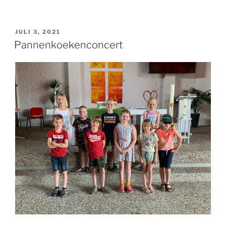
GEPLAATST
JULI 3, 2021
OP
Pannenkoekenconcert