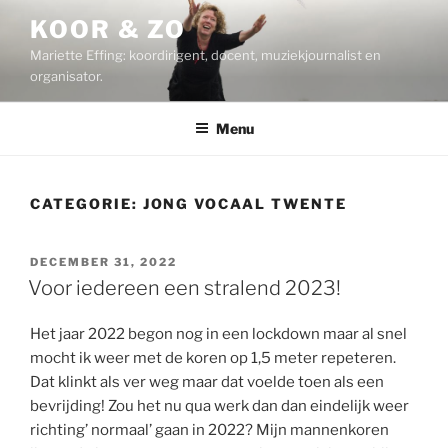
Ga
KOOR & ZO
naar
Mariette Effing: koordirigent, docent, muziekjournalist en
de
organisator.
inhoud
Menu
CATEGORIE:
JONG VOCAAL TWENTE
GEPLAATST
DECEMBER 31, 2022
OP
Voor iedereen een stralend 2023!
Het jaar 2022 begon nog in een lockdown maar al snel
mocht ik weer met de koren op 1,5 meter repeteren.
Dat klinkt als ver weg maar dat voelde toen als een
bevrijding! Zou het nu qua werk dan dan eindelijk weer
richting’ normaal’ gaan in 2022? Mijn mannenkoren