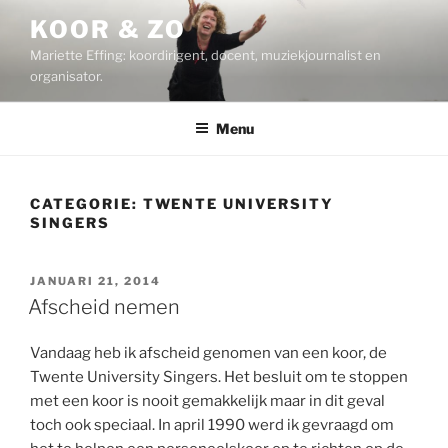
Ga
KOOR & ZO
naar
Mariette Effing: koordirigent, docent, muziekjournalist en
de
organisator.
inhoud
Menu
CATEGORIE:
TWENTE UNIVERSITY
SINGERS
GEPLAATST
JANUARI 21, 2014
OP
Afscheid nemen
Vandaag heb ik afscheid genomen van een koor, de
Twente University Singers. Het besluit om te stoppen
met een koor is nooit gemakkelijk maar in dit geval
toch ook speciaal. In april 1990 werd ik gevraagd om