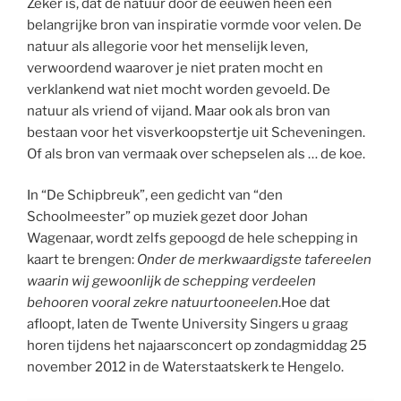
Zeker is, dat de natuur door de eeuwen heen een
belangrijke bron van inspiratie vormde voor velen. De
natuur als allegorie voor het menselijk leven,
verwoordend waarover je niet praten mocht en
verklankend wat niet mocht worden gevoeld. De
natuur als vriend of vijand. Maar ook als bron van
bestaan voor het visverkoopstertje uit Scheveningen.
Of als bron van vermaak over schepselen als … de koe.
In “De Schipbreuk”, een gedicht van “den
Schoolmeester” op muziek gezet door Johan
Wagenaar, wordt zelfs gepoogd de hele schepping in
kaart te brengen:
Onder de merkwaardigste tafereelen
waarin wij gewoonlijk de schepping verdeelen
behooren vooral zekre natuurtooneelen
.Hoe dat
afloopt, laten de Twente University Singers u graag
horen tijdens het najaarsconcert op zondagmiddag 25
november 2012 in de Waterstaatskerk te Hengelo.