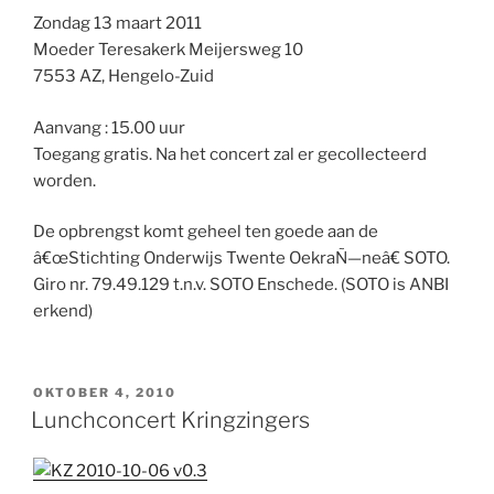
Zondag 13 maart 2011
Moeder Teresakerk Meijersweg 10
7553 AZ, Hengelo-Zuid
Aanvang : 15.00 uur
Toegang gratis. Na het concert zal er gecollecteerd
worden.
De opbrengst komt geheel ten goede aan de
â€œStichting Onderwijs Twente OekraÑ—neâ€ SOTO.
Giro nr. 79.49.129 t.n.v. SOTO Enschede. (SOTO is ANBI
erkend)
GEPLAATST
OKTOBER 4, 2010
OP
Lunchconcert Kringzingers