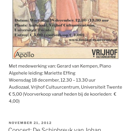
Met medewerking van: Gerard van Kempen, Piano
Algehele leiding: Mariette Effing
Woensdag 18 december, 12.30 – 13.30 uur
Audiozaal, Vrijhof Cultuurcentrum, Universiteit Twente
€ 5,00 (Voorverkoop vanaf heden bij de koorleden: €
4,00)
GEPLAATST
NOVEMBER 21, 2012
OP
Concert: De Schipbreuk van Johan