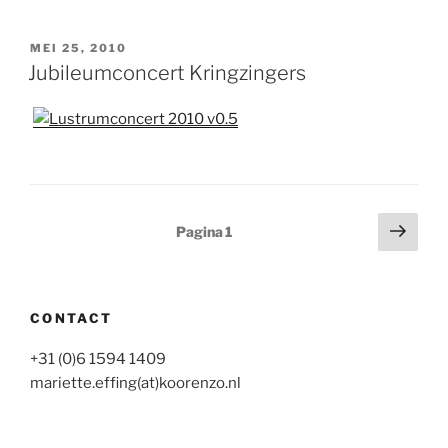
GEPLAATST
MEI 25, 2010
OP
Jubileumconcert Kringzingers
Berichten
Volg
Pagina
1
pagi
paginering
CONTACT
+31 (0)6 1594 1409
mariette.effing(at)koorenzo.nl