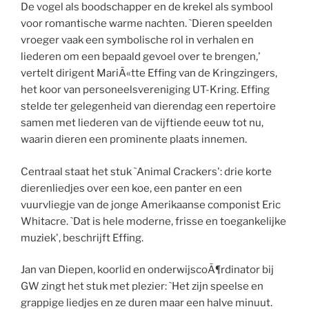
De vogel als boodschapper en de krekel als symbool
voor romantische warme nachten. `Dieren speelden
vroeger vaak een symbolische rol in verhalen en
liederen om een bepaald gevoel over te brengen,'
vertelt dirigent MariÃ«tte Effing van de Kringzingers,
het koor van personeelsvereniging UT-Kring. Effing
stelde ter gelegenheid van dierendag een repertoire
samen met liederen van de vijftiende eeuw tot nu,
waarin dieren een prominente plaats innemen.
Centraal staat het stuk `Animal Crackers': drie korte
dierenliedjes over een koe, een panter en een
vuurvliegje van de jonge Amerikaanse componist Eric
Whitacre. `Dat is hele moderne, frisse en toegankelijke
muziek', beschrijft Effing.
Jan van Diepen, koorlid en onderwijscoÃ¶rdinator bij
GW zingt het stuk met plezier: `Het zijn speelse en
grappige liedjes en ze duren maar een halve minuut.