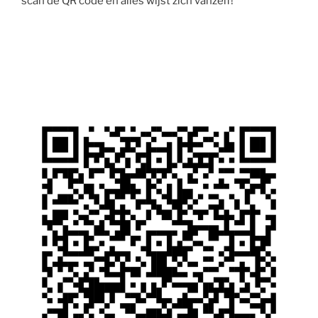
scan de QR code en alles wijst zich vanzelf!