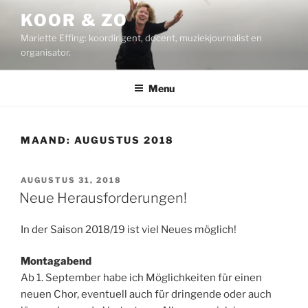
Ga
KOOR & ZO
naar
Mariette Effing: koordirigent, docent, muziekjournalist en
de
organisator.
inhoud
Menu
MAAND:
AUGUSTUS 2018
GEPLAATST
AUGUSTUS 31, 2018
OP
Neue Herausforderungen!
In der Saison 2018/19 ist viel Neues möglich!
Montagabend
Ab 1. September habe ich Möglichkeiten für einen
neuen Chor, eventuell auch für dringende oder auch