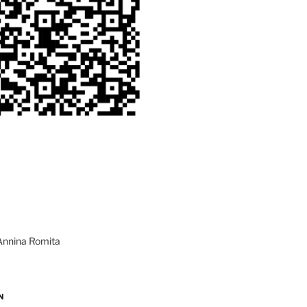
Annina Romita
N