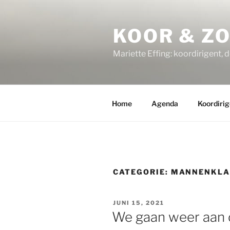
Ga
naar
KOOR & Z
de
inhoud
Mariette Effing: koordirigent, 
Home
Agenda
Koordirig
CATEGORIE:
MANNENKLA
GEPLAATST
JUNI 15, 2021
OP
We gaan weer aan d