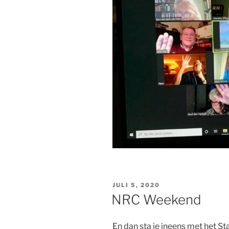
GEPLAATST
JULI 5, 2020
OP
NRC Weekend
En dan sta je ineens met het 