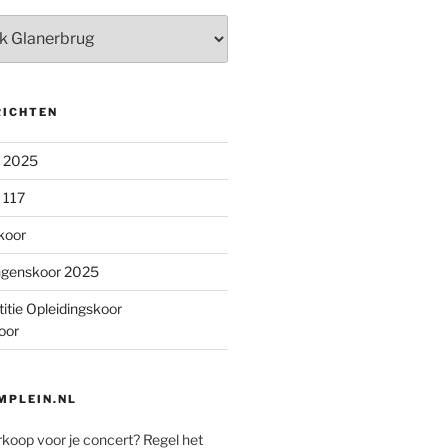
RICHTEN
n 2025
 117
koor
ngenskoor 2025
itie Opleidingskoor
oor
PLEIN.NL
rkoop voor je concert? Regel het