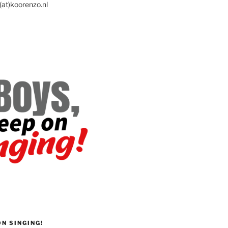
(at)koorenzo.nl
ON SINGING!