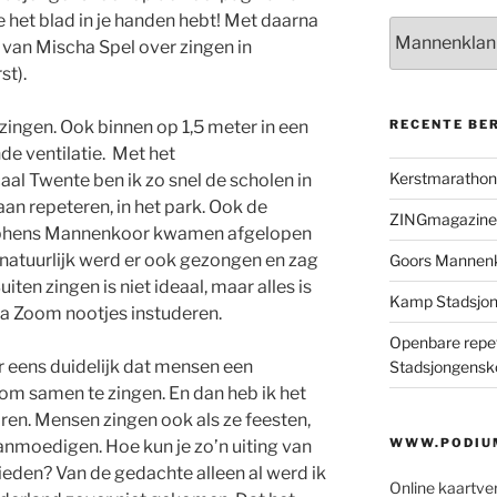
 het blad in je handen hebt! Met daarna
Categorieën
 van Mischa Spel over zingen in
st).
RECENTE BE
r zingen. Ook binnen op 1,5 meter in een
de ventilatie. Met het
Kerstmaratho
l Twente ben ik zo snel de scholen in
an repeteren, in het park. Ook de
ZINGmagazine
utphens Mannenkoor kwamen afgelopen
n natuurlijk werd er ook gezongen en zag
Goors Mannen
uiten zingen is niet ideaal, maar alles is
Kamp Stadsjo
via Zoom nootjes instuderen.
Openbare repet
eens duidelijk dat mensen een
Stadsjongensk
m samen te zingen. En dan heb ik het
koren. Mensen zingen ook als ze feesten,
WWW.PODIUM
aanmoedigen. Hoe kun je zo’n uiting van
eden? Van de gedachte alleen al werd ik
Online kaartve