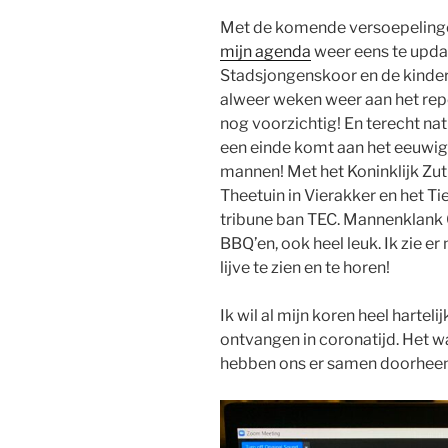
Met de komende versoepelingen 
mijn agenda
weer eens te upda
Stadsjongenskoor en de kinder
alweer weken weer aan het re
nog voorzichtig! En terecht natuu
een einde komt aan het eeuwig
mannen! Met het Koninklijk Z
Theetuin in Vierakker en het T
tribune ban TEC. Mannenklank 
BBQ’en, ook heel leuk. Ik zie e
lijve te zien en te horen!
Ik wil al mijn koren heel hartel
ontvangen in coronatijd. Het w
hebben ons er samen doorheen