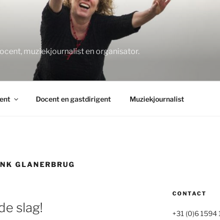
O
docent, muziekjournalist en organisator.
ent
Docent en gastdirigent
Muziekjournalist
NK GLANERBRUG
CONTACT
e slag!
+31 (0)6 1594