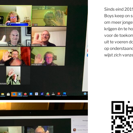
Sinds eind 2019
Boys keep on s
om meer jongen
krijgen én te 
voor de toekom
uit te voeren d
op onderstaand
wijst zich vanze