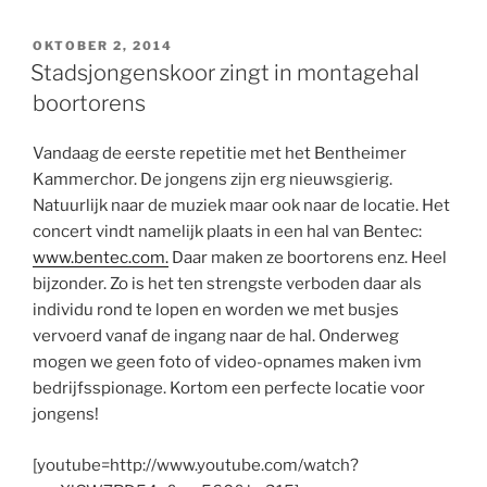
GEPLAATST
OKTOBER 2, 2014
OP
Stadsjongenskoor zingt in montagehal
boortorens
Vandaag de eerste repetitie met het Bentheimer
Kammerchor. De jongens zijn erg nieuwsgierig.
Natuurlijk naar de muziek maar ook naar de locatie. Het
concert vindt namelijk plaats in een hal van Bentec:
www.bentec.com.
Daar maken ze boortor
ens enz. Heel
bijzonder. Zo is het ten strengste verboden daar als
individu rond te lopen en worden we met busjes
vervoerd vanaf de ingang naar de hal. Onderweg
mogen we geen foto of video-opnames maken ivm
bedrijfsspionage. Kortom een perfecte locatie voor
jongens!
[youtube=http://www.youtube.com/watch?