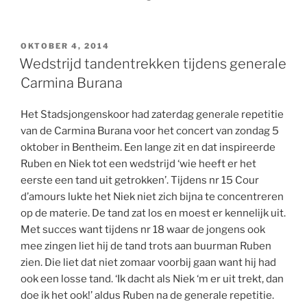
GEPLAATST
OKTOBER 4, 2014
OP
Wedstrijd tandentrekken tijdens generale
Carmina Burana
Het Stadsjongenskoor had zaterdag generale repetitie
van de Carmina Burana voor het concert van zondag 5
oktober in Bentheim. Een lange zit en dat inspireerde
Ruben en Niek tot een wedstrijd ‘wie heeft er het
eerste een tand uit getrokken’. Tijdens nr 15 Cour
d’amours lukte het Niek niet zich bijna te concentreren
op de materie. De tand zat los en moest er kennelijk uit.
Met succes want tijdens nr 18 waar de jongens ook
mee zingen liet hij de tand trots aan buurman Ruben
zien. Die liet dat niet zomaar voorbij gaan want hij had
ook een losse tand. ‘Ik dacht als Niek ‘m er uit trekt, dan
doe ik het ook!’ aldus Ruben na de generale repetitie.