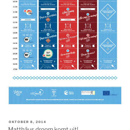
GEPLAATST
OKTOBER 8, 2014
OP
Matthäus droom komt uit!