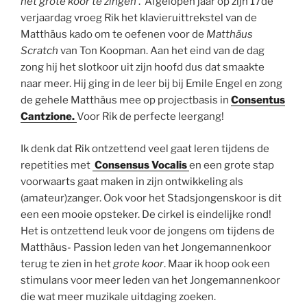
het grote koor te zingen’
. Afgelopen jaar op zijn 17de
verjaardag vroeg Rik het klavieruittrekstel van de
Matthäus kado om te oefenen voor de
Matthäus
Scratch
van Ton Koopman. Aan het eind van de dag
zong hij het slotkoor uit zijn hoofd dus dat smaakte
naar meer. Hij ging in de leer bij bij Emile Engel en zong
de gehele Matthäus mee op projectbasis in
Consentus
Cantzione.
Voor Rik de perfecte leergang!
Ik denk dat Rik ontzettend veel gaat leren tijdens de
repetities met
Consensus Vocalis
en een grote stap
voorwaarts gaat maken in zijn ontwikkeling als
(amateur)zanger. Ook voor het Stadsjongenskoor is dit
een een mooie opsteker. De cirkel is eindelijke rond!
Het is ontzettend leuk voor de jongens om tijdens de
Matthäus- Passion leden van het Jongemannenkoor
terug te zien in het
grote koor
. Maar ik hoop ook een
stimulans voor meer leden van het Jongemannenkoor
die wat meer muzikale uitdaging zoeken.