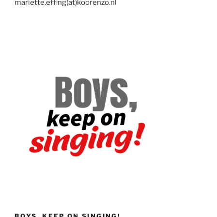
mariette.effing(at)koorenzo.nl
BOYS, KEEP ON SINGING!