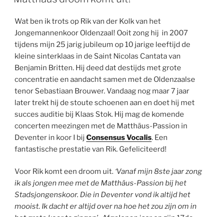
Wat ben ik trots op Rik van der Kolk van het
Jongemannenkoor Oldenzaal! Ooit zong hij in 2007
tijdens mijn 25 jarig jubileum op 10 jarige leeftijd de
kleine sinterklaas in de Saint Nicolas Cantata van
Benjamin Britten. Hij deed dat destijds met grote
concentratie en aandacht samen met de Oldenzaalse
tenor Sebastiaan Brouwer. Vandaag nog maar 7 jaar
later trekt hij de stoute schoenen aan en doet hij met
succes auditie bij Klaas Stok. Hij mag de komende
concerten meezingen met de Matthäus-Passion in
Deventer in koor I bij
Consensus Vocalis
. Een
fantastische prestatie van Rik. Gefeliciteerd!
Voor Rik komt een droom uit.
‘Vanaf mijn 8ste jaar zong
ik als jongen mee met de Matthäus-Passion bij het
Stadsjongenskoor. Die in Deventer vond ik altijd het
mooist. Ik dacht er altijd over na hoe het zou zijn om in