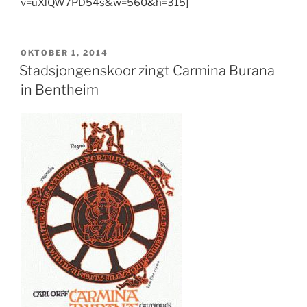
v=uXlQW7PD54s&w=560&h=315]
GEPLAATST
OKTOBER 1, 2014
OP
Stadsjongenskoor zingt Carmina Burana
in Bentheim