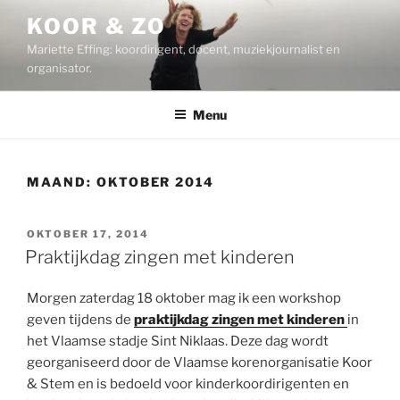
Ga
KOOR & ZO
naar
Mariette Effing: koordirigent, docent, muziekjournalist en
de
organisator.
inhoud
Menu
MAAND:
OKTOBER 2014
GEPLAATST
OKTOBER 17, 2014
OP
Praktijkdag zingen met kinderen
Morgen zaterdag 18 oktober mag ik een workshop
geven tijdens de
praktijkdag zingen met kinderen
in
het Vlaamse stadje Sint Niklaas. Deze dag wordt
georganiseerd door de Vlaamse korenorganisatie Koor
& Stem en is bedoeld voor kinderkoordirigenten en