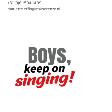
+31 (0)6 1594 1409
mariette.effing(at)koorenzo.nl