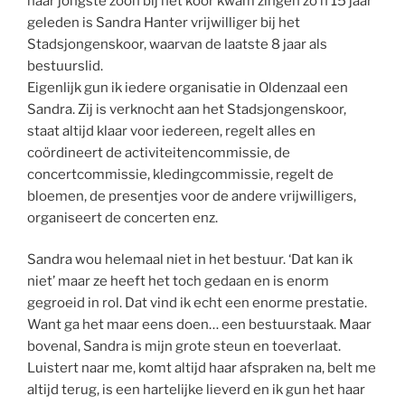
haar jongste zoon bij het koor kwam zingen zo’n 15 jaar
geleden is Sandra Hanter vrijwilliger bij het
Stadsjongenskoor, waarvan de laatste 8 jaar als
bestuurslid.
Eigenlijk gun ik iedere organisatie in Oldenzaal een
Sandra. Zij is verknocht aan het Stadsjongenskoor,
staat altijd klaar voor iedereen, regelt alles en
coördineert de activiteitencommissie, de
concertcommissie, kledingcommissie, regelt de
bloemen, de presentjes voor de andere vrijwilligers,
organiseert de concerten enz.
Sandra wou helemaal niet in het bestuur. ‘Dat kan ik
niet’ maar ze heeft het toch gedaan en is enorm
gegroeid in rol. Dat vind ik echt een enorme prestatie.
Want ga het maar eens doen… een bestuurstaak. Maar
bovenal, Sandra is mijn grote steun en toeverlaat.
Luistert naar me, komt altijd haar afspraken na, belt me
altijd terug, is een hartelijke lieverd en ik gun het haar