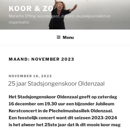
Ga
KOOR & ZO
naar
Mariette Effing: koordirigent, docent, muziekjournalist en
de
organisator.
inhoud
Menu
MAAND:
NOVEMBER 2023
GEPLAATST
NOVEMBER 18, 2023
OP
25 jaar Stadsjongenskoor Oldenzaal
Het Stadsjongenskoor Oldenzaal geeft op zaterdag
16 december om 19.30 uur een bijzonder Jubileum
Kerstconcert in de Plechelmusbasiliek Oldenzaal.
Een feestelijk concert want dit seizoen 2023-2024
is het alweer het 25ste jaar dat ik dit mooie koor mag