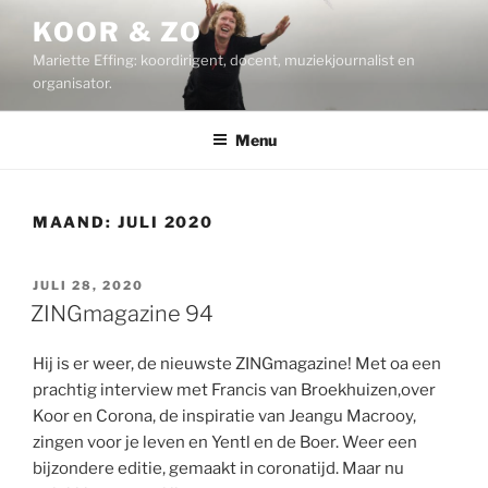
Ga
KOOR & ZO
naar
Mariette Effing: koordirigent, docent, muziekjournalist en
de
organisator.
inhoud
Menu
MAAND:
JULI 2020
GEPLAATST
JULI 28, 2020
OP
ZINGmagazine 94
Hij is er weer, de nieuwste ZINGmagazine! Met oa een
prachtig interview met
Francis van Broekhuizen
,over
Koor en Corona, de inspiratie van Jeangu Macrooy,
zingen voor je leven en Yentl en de Boer. Weer een
bijzondere editie, gemaakt in coronatijd. Maar nu