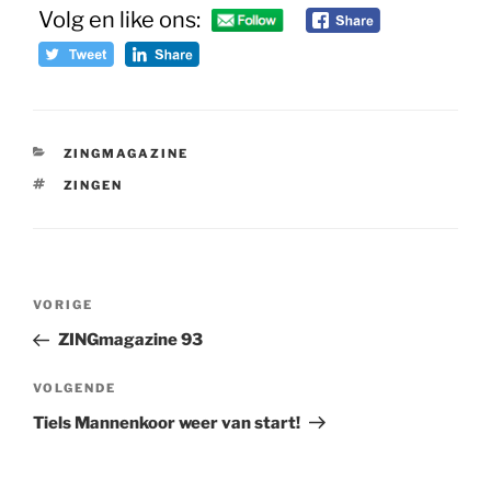
Volg en like ons:
CATEGORIEËN
ZINGMAGAZINE
TAGS
ZINGEN
Bericht
Vorig
VORIGE
navigatie
bericht
ZINGmagazine 93
Volgend
VOLGENDE
bericht
Tiels Mannenkoor weer van start!