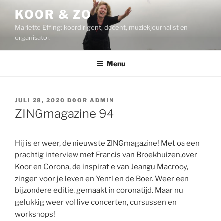
Ga
KOOR & ZO
naar
Mariette Effing: koordirigent, docent, muziekjournalist en
de
organisator.
inhoud
Menu
GEPLAATST
JULI 28, 2020
DOOR
ADMIN
OP
ZINGmagazine 94
Hij is er weer, de nieuwste ZINGmagazine! Met oa een
prachtig interview met
Francis van Broekhuizen
,over
Koor en Corona, de inspiratie van Jeangu Macrooy,
zingen voor je leven en Yentl en de Boer. Weer een
bijzondere editie, gemaakt in coronatijd. Maar nu
gelukkig weer vol live concerten, cursussen en
workshops!