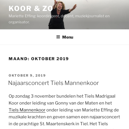
Ga
KOOR & ZO
naar
Mariette Effing: koordirigent, docent, muziekjournalist en
de
organisator.
inhoud
Menu
MAAND:
OKTOBER 2019
GEPLAATST
OKTOBER 9, 2019
OP
Najaarsconcert Tiels Mannenkoor
Op zondag 3 november bundelen het Tiels Madrigaal
Koor onder leiding van Gonny van der Maten en het
Tiels Mannenkoor
onder leiding van Mariette Effing de
muzikale krachten en geven samen een najaarsconcert
in de prachtige St. Maartenskerk in Tiel. Het Tiels