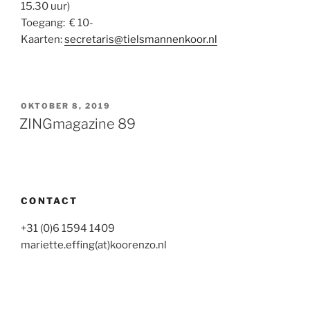
15.30 uur)
Toegang: € 10-
Kaarten:
secretaris@tielsmannenkoor.nl
GEPLAATST
OKTOBER 8, 2019
OP
ZINGmagazine 89
CONTACT
+31 (0)6 1594 1409
mariette.effing(at)koorenzo.nl