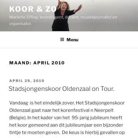
Ga
KOOR & ZO
naar
Mariette Effing: koordirigent, docent, muziekjournalist en
de
organisator.
inhoud
Menu
MAAND:
APRIL 2010
GEPLAATST
APRIL 29, 2010
OP
Stadsjongenskoor Oldenzaal on Tour.
Vandaag is het eindelijk zover. Het Stadsjongenskoor
Oldenzaal gaat naar het korenfestival n Neerpelt
(Belgie). In het kader van het 95-jarig jubileum heeft
het koor gemeend aan dit jubileumjaar een bijzonder
tintje te moeten geven. De keus is hierbij gevallen op