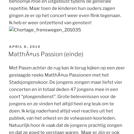
behoorlijk moe en uitgeblust tijdens de generale
repetitie. Maar toen de kinderen hun ouders zagen
gingen ze er op het concert weer even flink tegenaan.
Ik heb er weer ontzettend van genoten!
GEPLAATST
APRIL 8, 2010
OP
MatthÃ¤us Passion (einde)
Met Pasen achter de rug kan ik terug kijken op een zeer
geslaagde reeks MatthÃ¤us Passionen met het
Stadsjongenskoor. De jongens zongen maar liefst vier
concerten en in totaal deden 47 jongens mee in een
soort "ploegendienst". Grote belevenissen voor de
jongens en ze vinden het altijd heel erg leuk om te
doen. Ik krijg naderhand altijd veel reacties uit het
publiek, van het orkest en de volwassen koorleden.
Natuurlijk hoor ik vaak dat de jongens prachtig zongen
en dat ze goed te verstaan waren. Maar er zijn er ook