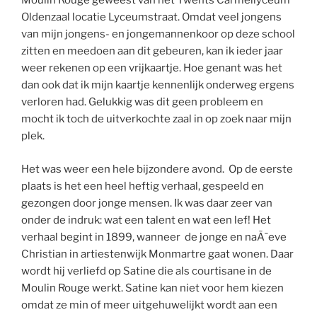
Moulin Rouge geweest van het Twents Carmellyceum
Oldenzaal locatie Lyceumstraat. Omdat veel jongens
van mijn jongens- en jongemannenkoor op deze school
zitten en meedoen aan dit gebeuren, kan ik ieder jaar
weer rekenen op een vrijkaartje. Hoe genant was het
dan ook dat ik mijn kaartje kennenlijk onderweg ergens
verloren had. Gelukkig was dit geen probleem en
mocht ik toch de uitverkochte zaal in op zoek naar mijn
plek.
Het was weer een hele bijzondere avond. Op de eerste
plaats is het een heel heftig verhaal, gespeeld en
gezongen door jonge mensen. Ik was daar zeer van
onder de indruk: wat een talent en wat een lef! Het
verhaal begint in 1899, wanneer de jonge en naÃ¯eve
Christian in artiestenwijk Monmartre gaat wonen. Daar
wordt hij verliefd op Satine die als courtisane in de
Moulin Rouge werkt. Satine kan niet voor hem kiezen
omdat ze min of meer uitgehuwelijkt wordt aan een