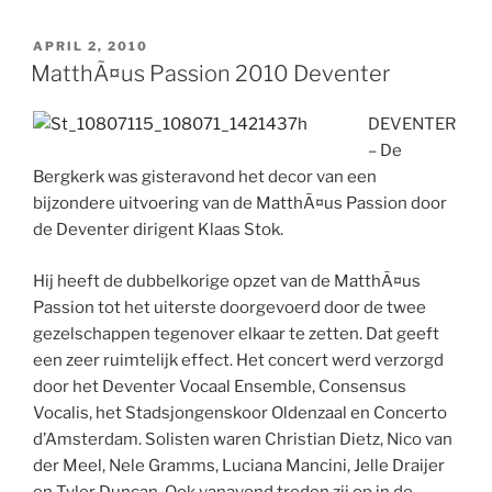
GEPLAATST
APRIL 2, 2010
OP
MatthÃ¤us Passion 2010 Deventer
DEVENTER
– De
Bergkerk was gisteravond het decor van een
bijzondere uitvoering van de MatthÃ¤us Passion door
de Deventer dirigent Klaas Stok.
Hij heeft de dubbelkorige opzet van de MatthÃ¤us
Passion tot het uiterste doorgevoerd door de twee
gezelschappen tegenover elkaar te zetten. Dat geeft
een zeer ruimtelijk effect. Het concert werd verzorgd
door het Deventer Vocaal Ensemble, Consensus
Vocalis, het Stadsjongenskoor Oldenzaal en Concerto
d’Amsterdam. Solisten waren Christian Dietz, Nico van
der Meel, Nele Gramms, Luciana Mancini, Jelle Draijer
en Tyler Duncan. Ook vanavond treden zij op in de