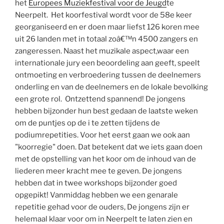
het
Europees Muziekfestival voor de Jeugd
te
Neerpelt. Het koorfestival wordt voor de 58e keer
georganiseerd en er doen maar liefst 126 koren mee
uit 26 landen met in totaal zoâ€™n 4500 zangers en
zangeressen. Naast het muzikale aspect,waar een
internationale jury een beoordeling aan geeft, speelt
ontmoeting en verbroedering tussen de deelnemers
onderling en van de deelnemers en de lokale bevolking
een grote rol. Ontzettend spannend! De jongens
hebben bijzonder hun best gedaan de laatste weken
om de puntjes op de i te zetten tijdens de
podiumrepetities. Voor het eerst gaan we ook aan
"koorregie" doen. Dat betekent dat we iets gaan doen
met de opstelling van het koor om de inhoud van de
liederen meer kracht mee te geven. De jongens
hebben dat in twee workshops bijzonder goed
opgepikt! Vanmiddag hebben we een genarale
repetitie gehad voor de ouders, De jongens zijn er
helemaal klaar voor om in Neerpelt te laten zien en