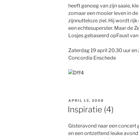
heeft genoeg van zijn saaie, kl
zomaar een mooier leven in de 
zijnnutteloze ziel. Hij wordt r
een echtesuperster. Maar de Z
Losjes gebaseerd opFaust van
Zaterdag 19 april 20.30 uur en
Concordia Enschede
GEPLAATST
APRIL 13, 2008
OP
Inspiratie (4)
Gisteravond naar een concert
en een ontzettend leuke avon