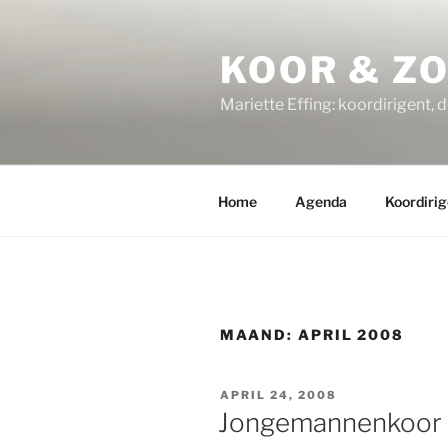
Ga
naar
KOOR & Z
de
inhoud
Mariette Effing: koordirigent, 
Home
Agenda
Koordirig
MAAND:
APRIL 2008
GEPLAATST
APRIL 24, 2008
OP
Jongemannenkoor zi