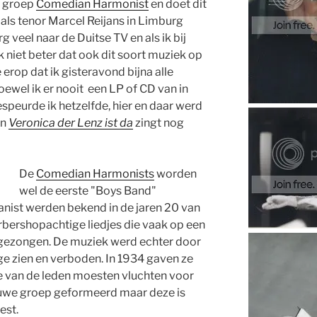
h groep
Comedian Harmonist
en doet dit
als tenor Marcel Reijans in Limburg
veel naar de Duitse TV en als ik bij
 niet beter dat ook dit soort muziek op
 erop dat ik gisteravond bijna alle
hoewel ik er nooit een LP of CD van in
speurde ik hetzelfde, hier en daar werd
en
Veronica der Lenz ist da
zingt nog
De
Comedian Harmonists
worden
wel de eerste "Boys Band"
anist werden bekend in de jaren 20 van
rbershopachtige liedjes die vaak op een
gezongen. De muziek werd echter door
 ge zien en verboden. In 1934 gaven ze
ie van de leden moesten vluchten voor
ieuwe groep geformeerd maar deze is
est.