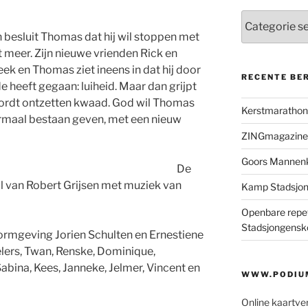
Categorieën
esluit Thomas dat hij wil stoppen met
niet meer. Zijn nieuwe vrienden Rick en
ek en Thomas ziet ineens in dat hij door
RECENTE BE
e heeft gegaan: luiheid. Maar dan grijpt
wordt ontzetten kwaad. God wil Thomas
Kerstmaratho
normaal bestaan geven, met een nieuw
ZINGmagazine
Goors Mannen
De
l van Robert Grijsen met muziek van
Kamp Stadsjo
Openbare repet
Stadsjongensk
ormgeving Jorien Schulten en Ernestiene
elers, Twan, Renske, Dominique,
abina, Kees, Janneke, Jelmer, Vincent en
WWW.PODIUM
Online kaartve