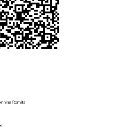
Annina Romita
N