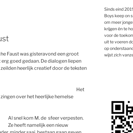
Sinds eind 2019
Boys keep on s
om meer jongen
krijgen én te 
voor de toekom
ust
uit te voeren d
op onderstaand
che Faust was gisteravond een groot
wijst zich vanze
t erg goed gedaan. De dialogen liepen
zeilden heerlijk creatief door de teksten
Het
 zingen over het heerlijke hemelse
Al snel kom M. de sfeer verpesten.
Ze heeft namelijk een nieuw
nder, minder saai, bestaan gaan geven.