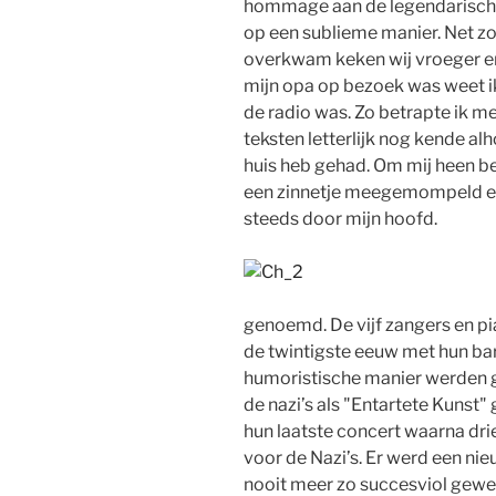
hommage aan de legendarisc
op een sublieme manier. Net zo
overkwam keken wij vroeger erg 
mijn opa op bezoek was weet ik
de radio was. Zo betrapte ik me
teksten letterlijk nog kende al
huis heb gehad. Om mij heen be
een zinnetje meegemompeld 
steeds door mijn hoofd.
genoemd. De vijf zangers en pi
de twintigste eeuw met hun ba
humoristische manier werden 
de nazi’s als "Entartete Kunst"
hun laatste concert waarna dr
voor de Nazi’s. Er werd een n
nooit meer zo succesviol gewe