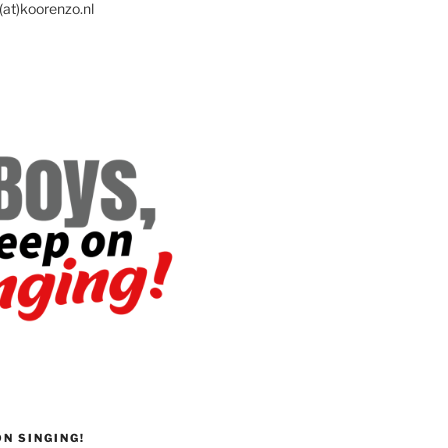
(at)koorenzo.nl
ON SINGING!