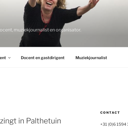
O
docent, muziekjournalist en organisator.
ent
Docent en gastdirigent
Muziekjournalist
CONTACT
ngt in Palthetuin
+31 (0)6 1594