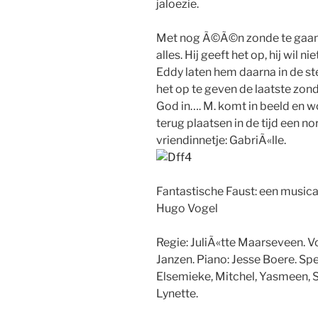
jaloezie.
Met nog Ã©Ã©n zonde te gaan b
alles. Hij geeft het op, hij wil 
Eddy laten hem daarna in de ste
het op te geven de laatste zond
God in…. M. komt in beeld en 
terug plaatsen in de tijd een 
vriendinnetje: GabriÃ«lle.
Fantastische Faust: een musica
Hugo Vogel
Regie: JuliÃ«tte Maarseveen. V
Janzen. Piano: Jesse Boere. Sp
Elsemieke, Mitchel, Yasmeen, S
Lynette.