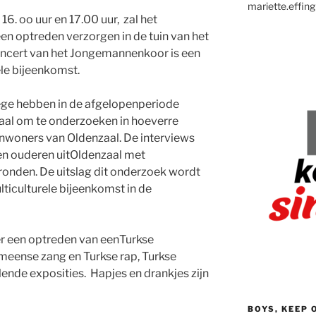
mariette.effing
16. oo uur en 17.00 uur, zal het
 optreden verzorgen in de tuin van het
oncert van het Jongemannenkoor is een
le bijeenkomst.
ege hebben in de afgelopenperiode
aal om te onderzoeken in hoeverre
 inwoners van Oldenzaal. De interviews
en ouderen uitOldenzaal met
ronden. De uitslag dit onderzoek wordt
iculturele bijeenkomst in de
r een optreden van eenTurkse
eense zang en Turkse rap, Turkse
llende exposities. Hapjes en drankjes zijn
BOYS, KEEP 