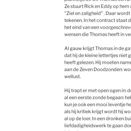
Ze stuurt Rick en Eddy op hem 
"Ziel en zaligheid" . Daar word
tekenen. In het contract staat 
het eind van een voorgeschreven
wensen die Thomas heeft in ver
Al gauw krijgt Thomas in de ga
dat hij de kleine lettertjes niet
heeft gelezen. Hij moeten namel
aan de Zeven Doodzonden: woede
wellust.
Hij trapt er met open ogen in: 
al een eerste zonde begaan: he
kun je ook een mooi leventje 
als hij kritiek krijgt wordt hij
al op de loer. In een dronken bui 
liefdadigheidswerk te gaan doen