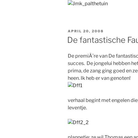
GEPLAATST
APRIL 20, 2008
OP
De fantastische Fa
De premiÃ¨re van De fantastis
succes. De jongelui hebben he
prima, de zang ging goed en ze 
heen. Ik heb er van genoten!
verhaal begint met engelen die
leventje.
plannetje: ze wil Thomas een a