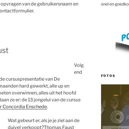
r opvragen van de gebruikersnaam en
snel en goedko
ontactformulier.
ust
Volg
end
FOTOS
: de cursuspresentatie van De
maanden hard gewerkt, alle up en
ten overwinnen, alles uit het hoofd
taan ze er: de 13 jongelui van de
cursus
r Concordia Enschede
.
Wat gebeurt er, als je je ziel aan de
duivel verkoopt?Thomas Faust