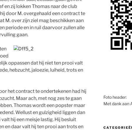
af en zij lokken Thomas naar de club
t hij door M. overgehaald een contract te
dat M. over zijn ziel mag beschikken aan
 periode en in ruil daarvoor zullen alle
vulling gaan.
ten
 goed
ijk oppassen dat hij niet ten prooi valt
, hebzucht, jaloezie, luiheid, trots en
door het contract te ondertekenen had hij
Foto header:
bzucht. Maar ach, met nog zes te gaan
Met dank aan 
hebben. Thomas wordt een popster maar
 woedend. Wellust en gulzigheid liggen dan
valt hij een meisje lastig. Hij besluit
 en daar valt hij ten prooi aan trots en
CATEGORIEË