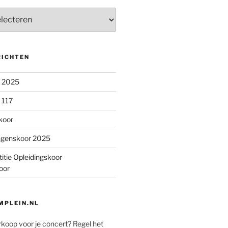
RICHTEN
n 2025
 117
koor
ngenskoor 2025
itie Opleidingskoor
oor
PLEIN.NL
rkoop voor je concert? Regel het