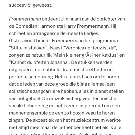
succesviol geweest.
Frommermann
ontleent zijn naam aan de oprichter van
de Comedian Harmonists
Harry Frommermann
. Hij
schreef en arrangeerde de meeste liedjes.
Gisteravond bracht
Frommermann
het programma
"Stilte in stukken". Naast "Veronica der lenz ist da",
zongen ze natuurlijk "Mein kleiner grÃ¼ner Kaktus" en
"Kannst du pfeifen Johanna". De stukken werden
uitgevoerd met subtiele dramatische effecten in
perfecte samenzang. Het is fantastisch om te horen
dat de leden van deze groep die bijna allemaal een
solistische zangcarriere hebben, alles in dienst stellen
van het geheel. De muziek eist erg veel technische
vocale beheersing en het is zeer inspirerend om een
mannenensemble op een zo hoog niveau te horen
zingen. De akoestiek van het muziekcentrum werkte
niet altijd mee maar de liefhebber heeft net als ik alle
tekst uitstekend kunnen volgen. Zoals het bij een