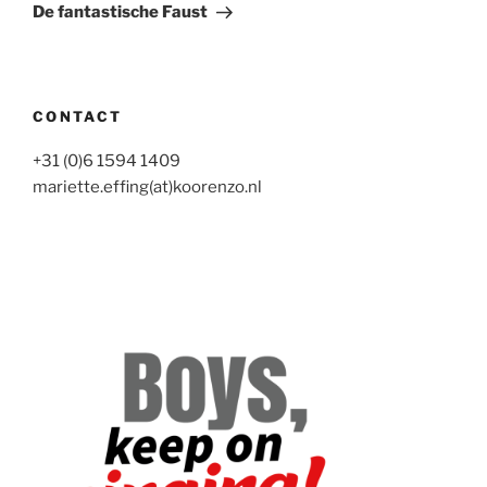
bericht
De fantastische Faust
CONTACT
+31 (0)6 1594 1409
mariette.effing(at)koorenzo.nl