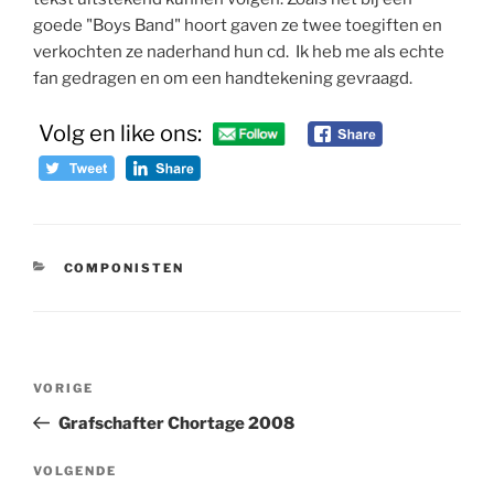
goede "Boys Band" hoort gaven ze twee toegiften en
verkochten ze naderhand hun cd. Ik heb me als echte
fan gedragen en om een handtekening gevraagd.
Volg en like ons:
CATEGORIEËN
COMPONISTEN
Bericht
Vorig
VORIGE
navigatie
bericht
Grafschafter Chortage 2008
Volgend
VOLGENDE