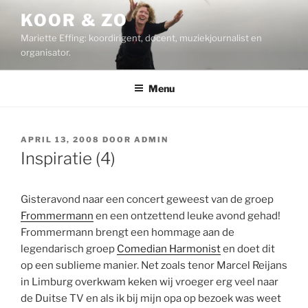
Ga
KOOR & ZO
naar
Mariette Effing: koordirigent, docent, muziekjournalist en
de
organisator.
inhoud
Menu
GEPLAATST
APRIL 13, 2008
DOOR
ADMIN
OP
Inspiratie (4)
Gisteravond naar een concert geweest van de groep
Frommermann
en een ontzettend leuke avond gehad!
Frommermann brengt een hommage aan de
legendarisch groep
Comedian Harmonist
en doet dit
op een sublieme manier. Net zoals tenor Marcel Reijans
in Limburg overkwam keken wij vroeger erg veel naar
de Duitse TV en als ik bij mijn opa op bezoek was weet