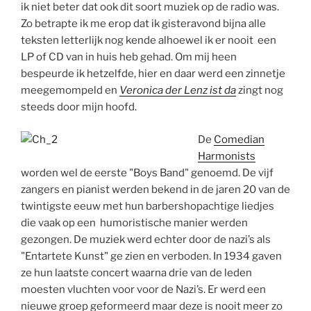
ik niet beter dat ook dit soort muziek op de radio was.
Zo betrapte ik me erop dat ik gisteravond bijna alle
teksten letterlijk nog kende alhoewel ik er nooit een
LP of CD van in huis heb gehad. Om mij heen
bespeurde ik hetzelfde, hier en daar werd een zinnetje
meegemompeld en
Veronica der Lenz ist da
zingt nog
steeds door mijn hoofd.
De
Comedian
Harmonists
worden wel de eerste "Boys Band" genoemd. De vijf
zangers en pianist werden bekend in de jaren 20 van de
twintigste eeuw met hun barbershopachtige liedjes
die vaak op een humoristische manier werden
gezongen. De muziek werd echter door de nazi’s als
"Entartete Kunst" ge zien en verboden. In 1934 gaven
ze hun laatste concert waarna drie van de leden
moesten vluchten voor voor de Nazi’s. Er werd een
nieuwe groep geformeerd maar deze is nooit meer zo