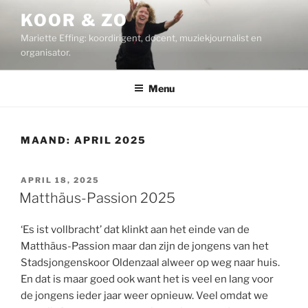
Ga
KOOR & ZO
naar
Mariette Effing: koordirigent, docent, muziekjournalist en
de
organisator.
inhoud
Menu
MAAND:
APRIL 2025
GEPLAATST
APRIL 18, 2025
OP
Matthäus-Passion 2025
‘Es ist vollbracht’ dat klinkt aan het einde van de
Matthäus-Passion maar dan zijn de jongens van het
Stadsjongenskoor Oldenzaal alweer op weg naar huis.
En dat is maar goed ook want het is veel en lang voor
de jongens ieder jaar weer opnieuw. Veel omdat we