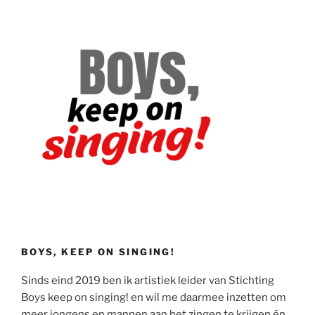
BOYS, KEEP ON SINGING!
Sinds eind 2019 ben ik artistiek leider van Stichting
Boys keep on singing! en wil me daarmee inzetten om
meer jongens en mannen aan het zingen te krijgen én