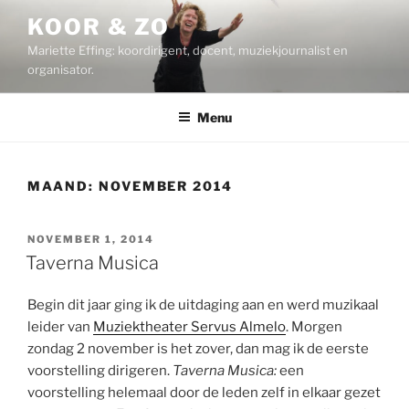
Ga
KOOR & ZO
naar
Mariette Effing: koordirigent, docent, muziekjournalist en
de
organisator.
inhoud
Menu
MAAND:
NOVEMBER 2014
GEPLAATST
NOVEMBER 1, 2014
OP
Taverna Musica
Begin dit jaar ging ik de uitdaging aan en werd muzikaal
leider van
Muziektheater Servus Almelo
. Morgen
zondag 2 november is het zover, dan mag ik de eerste
voorstelling dirigeren.
Taverna Musica:
een
voorstelling helemaal door de leden zelf in elkaar gezet