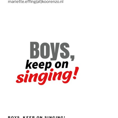
mariette.effing(at)koorenzo.nl
BOYS, KEEP ON SINGING!