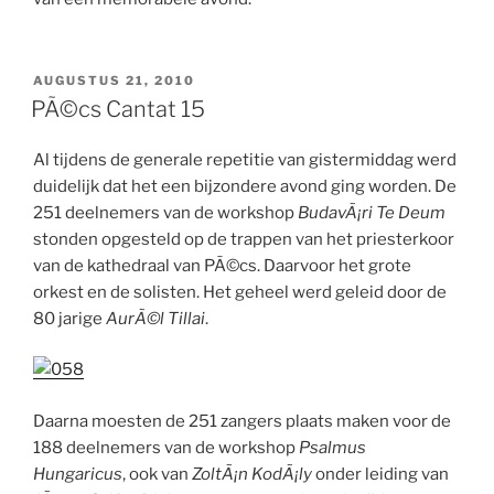
GEPLAATST
AUGUSTUS 21, 2010
OP
PÃ©cs Cantat 15
Al tijdens de generale repetitie van gistermiddag werd
duidelijk dat het een bijzondere avond ging worden. De
251 deelnemers van de workshop
BudavÃ¡ri Te Deum
stonden opgesteld op de trappen van het priesterkoor
van de kathedraal van PÃ©cs. Daarvoor het grote
orkest en de solisten. Het geheel werd geleid door de
80 jarige
AurÃ©l Tillai
.
Daarna moesten de 251 zangers plaats maken voor de
188 deelnemers van de workshop
Psalmus
Hungaricus
, ook van
ZoltÃ¡n KodÃ¡ly
onder leiding van