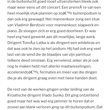
in de buitenlucht goed moet uitversterken bleek ook
maar weer eens uit dit concert. Een premiÃ¨re van een
heel moeilijk stuk plannen op zoâ€™n buitenpodium is
dan ook erg gewaagd. Het mannenkoor zong een stuk
van
Vladimir Berdovic
voor mannenkoor, slagwerk en
piano. Ze sloegen zich er erg goed doorheen. Er was
heel erg hard gewerkt aan dit moeilijke, lange werk.
Dirigent TomÃ¡s Latka is als dirigent een wildebras en
dat was ook te zien op het podium. Hij had ook erg veel
last van de wind die de blaadjes van zijn partituur
telkens deed omslaan. Erg vervelend, zeker als je ook
nog te maken hebt met allerlei maatwisselingen,
accelerandoâ€™s, fermates en meer van die dingen
die je als dirigent graag even met twee handen doet.
De rest van de werken gingen onder leiding van de
Kroatische dirigent Vlado Sunko. Dit ging ontzettend
goed maar het was wel erg jammer te horen dat er
zoveel aan klank verloren ging op dit buitenpodium. Dat