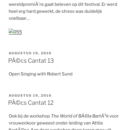
wereldpremiÃ¨re gaat beleven op dit festival. Er werd
heel erg hard gewerkt, de stress was duidelijk
voelbaar…
GEPLAATST
AUGUSTUS 19, 2010
OP
PÃ©cs Cantat 13
Open Singing with Robert Sund
GEPLAATST
AUGUSTUS 19, 2010
OP
PÃ©cs Cantat 12
Ook bij de workshop
The World of BÃ©la BartÃ³k
voor
vrouwenkoor geweest onder leiding van Attila