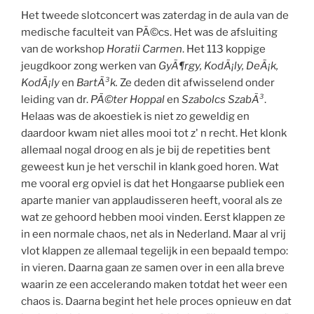
Het tweede slotconcert was zaterdag in de aula van de
medische faculteit van PÃ©cs. Het was de afsluiting
van de workshop
Horatii Carmen
. Het 113 koppige
jeugdkoor zong werken van
GyÃ¶rgy, KodÃ¡ly, DeÃ¡k,
KodÃ¡ly
en
BartÃ³k.
Ze deden dit afwisselend onder
leiding van dr.
PÃ©ter Hoppal
en
Szabolcs SzabÃ³
.
Helaas was de akoestiek is niet zo geweldig en
daardoor kwam niet alles mooi tot z' n recht. Het klonk
allemaal nogal droog en als je bij de repetities bent
geweest kun je het verschil in klank goed horen. Wat
me vooral erg opviel is dat het Hongaarse publiek een
aparte manier van applaudisseren heeft, vooral als ze
wat ze gehoord hebben mooi vinden. Eerst klappen ze
in een normale chaos, net als in Nederland. Maar al vrij
vlot klappen ze allemaal tegelijk in een bepaald tempo:
in vieren. Daarna gaan ze samen over in een alla breve
waarin ze een accelerando maken totdat het weer een
chaos is. Daarna begint het hele proces opnieuw en dat