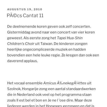
GEPLAATST
AUGUSTUS 19, 2010
OP
PÃ©cs Cantat 11
De deelnemende koren geven ook zelf concerten.
Gistermiddag avond naar een concert van vier koren
geweest. Als eerste zong het
Tapei Hua-Shin
Children's Choir
uit Taiwan. De kinderen zongen
heerlijke ongecompliceerde muziek en hadden
bovendien een hele leuke regie. Ze kregen dan ook een
daverend applaus.
Het vocaal ensemble
Amicus Ã‰nekegÃ¼ttes
uit
Szolnok, Hongarije zong een aantal standaardwerken
die in Nederland ook veel op het programma staan
zoals Il est bel et bon en Je ne l 'ose dire. Maar deze
liederen werden in het Hongaars gezongen en dat is