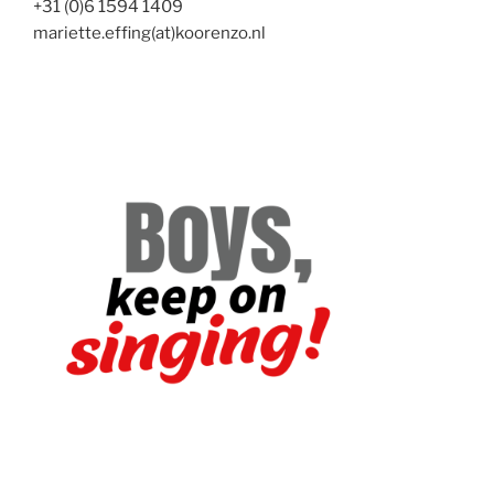
+31 (0)6 1594 1409
mariette.effing(at)koorenzo.nl