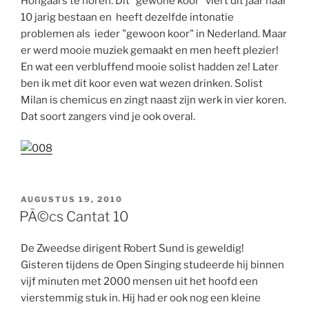
Hongaars te horen. Dit "gewone koor" viert dit jaar haar
10 jarig bestaan en heeft dezelfde intonatie
problemen als ieder "gewoon koor" in Nederland. Maar
er werd mooie muziek gemaakt en men heeft plezier!
En wat een verbluffend mooie solist hadden ze! Later
ben ik met dit koor even wat wezen drinken. Solist
Milan is chemicus en zingt naast zijn werk in vier koren.
Dat soort zangers vind je ook overal.
GEPLAATST
AUGUSTUS 19, 2010
OP
PÃ©cs Cantat 10
De Zweedse dirigent Robert Sund is geweldig!
Gisteren tijdens de Open Singing studeerde hij binnen
vijf minuten met 2000 mensen uit het hoofd een
vierstemmig stuk in. Hij had er ook nog een kleine