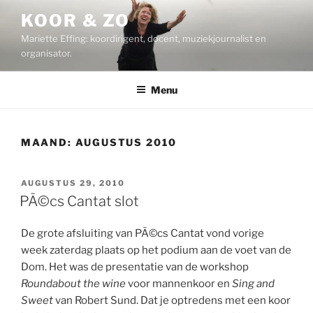
Ga
KOOR & ZO
naar
Mariette Effing: koordirigent, docent, muziekjournalist en
de
organisator.
inhoud
Menu
MAAND:
AUGUSTUS 2010
GEPLAATST
AUGUSTUS 29, 2010
OP
PÃ©cs Cantat slot
De grote afsluiting van PÃ©cs Cantat vond vorige
week zaterdag plaats op het podium aan de voet van de
Dom. Het was de presentatie van de workshop
Roundabout the wine
voor mannenkoor en
Sing and
Sweet
van Robert Sund. Dat je optredens met een koor