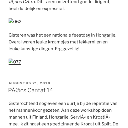
JÃ¡nos Czifra
. Dit is een ontzettend goede dirigent,
heel duidelijk en expressief.
Gisteren was het een nationale feestdag in Hongarije.
Overal waren leuke kraampjes met lekkernijen en
leuke kunstige dingen. Erg gezellig!
GEPLAATST
AUGUSTUS 21, 2010
OP
PÃ©cs Cantat 14
Gisterochtend nog even een uurtje bij de repetitie van
het mannenkoor gezeten. Aan deze workshop doen
mannen uit Finland, Hongarije, ServiÃ« en KroatiÃ«
mee. Ik zit naast een goed zingende Kroaat uit Split. De