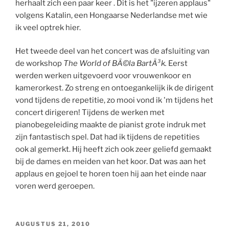
herhaalt zich een paar keer . Dit is het "ijzeren applaus"
volgens Katalin, een Hongaarse Nederlandse met wie
ik veel optrek hier.
Het tweede deel van het concert was de afsluiting van
de workshop
The World of BÃ©la BartÃ³k.
Eerst
werden werken uitgevoerd voor vrouwenkoor en
kamerorkest. Zo streng en ontoegankelijk ik de dirigent
vond tijdens de repetitie, zo mooi vond ik 'm tijdens het
concert dirigeren! Tijdens de werken met
pianobegeleiding maakte de pianist grote indruk met
zijn fantastisch spel. Dat had ik tijdens de repetities
ook al gemerkt. Hij heeft zich ook zeer geliefd gemaakt
bij de dames en meiden van het koor. Dat was aan het
applaus en gejoel te horen toen hij aan het einde naar
voren werd geroepen.
GEPLAATST
AUGUSTUS 21, 2010