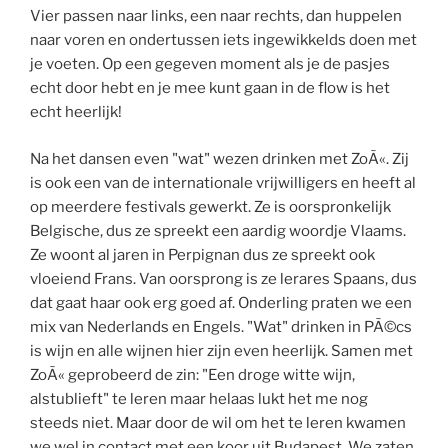
Vier passen naar links, een naar rechts, dan huppelen
naar voren en ondertussen iets ingewikkelds doen met
je voeten. Op een gegeven moment als je de pasjes
echt door hebt en je mee kunt gaan in de flow is het
echt heerlijk!
Na het dansen even "wat" wezen drinken met ZoÃ«. Zij
is ook een van de internationale vrijwilligers en heeft al
op meerdere festivals gewerkt. Ze is oorspronkelijk
Belgische, dus ze spreekt een aardig woordje Vlaams.
Ze woont al jaren in Perpignan dus ze spreekt ook
vloeiend Frans. Van oorsprong is ze lerares Spaans, dus
dat gaat haar ook erg goed af. Onderling praten we een
mix van Nederlands en Engels. "Wat" drinken in PÃ©cs
is wijn en alle wijnen hier zijn even heerlijk. Samen met
ZoÃ« geprobeerd de zin: "Een droge witte wijn,
alstublieft" te leren maar helaas lukt het me nog
steeds niet. Maar door de wil om het te leren kwamen
we wel in contact met een koor uit Budapest. We zaten