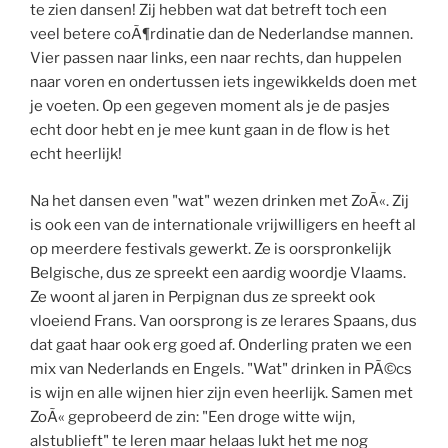
te zien dansen! Zij hebben wat dat betreft toch een
veel betere coÃ¶rdinatie dan de Nederlandse mannen.
Vier passen naar links, een naar rechts, dan huppelen
naar voren en ondertussen iets ingewikkelds doen met
je voeten. Op een gegeven moment als je de pasjes
echt door hebt en je mee kunt gaan in de flow is het
echt heerlijk!
Na het dansen even "wat" wezen drinken met ZoÃ«. Zij
is ook een van de internationale vrijwilligers en heeft al
op meerdere festivals gewerkt. Ze is oorspronkelijk
Belgische, dus ze spreekt een aardig woordje Vlaams.
Ze woont al jaren in Perpignan dus ze spreekt ook
vloeiend Frans. Van oorsprong is ze lerares Spaans, dus
dat gaat haar ook erg goed af. Onderling praten we een
mix van Nederlands en Engels. "Wat" drinken in PÃ©cs
is wijn en alle wijnen hier zijn even heerlijk. Samen met
ZoÃ« geprobeerd de zin: "Een droge witte wijn,
alstublieft" te leren maar helaas lukt het me nog