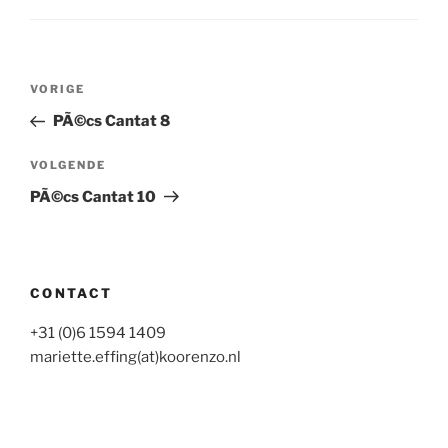
Bericht
Vorig
VORIGE
navigatie
bericht
PÃ©cs Cantat 8
Volgend
VOLGENDE
bericht
PÃ©cs Cantat 10
CONTACT
+31 (0)6 1594 1409
mariette.effing(at)koorenzo.nl