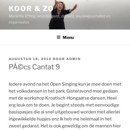
Ga
KOOR & ZO
naar
Mariette Effing: koordirigent, docent, muziekjournalist en
de
organisator.
inhoud
Menu
GEPLAATST
AUGUSTUS 18, 2010
DOOR
ADMIN
OP
PÃ©cs Cantat 9
Iedere avond na het Open Singing kun je mee doen met
het volksdansen in het park. Gisteravond mee gedaan
met de workshop Kroatisch-Hongaarse dansen. Heel
erg leuk om te doen. Je begint steeds met eenvoudige
basispasjes die al snel uitgebouwd worden met allerlei
ingewikkelde hupjes enz Ik heb me helemaal in het
zweet gedanst. Het is ook geweldig om de mannen hier