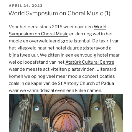
GEPLAATST
APRIL 24, 2023
OP
World Symposium on Choral Music (1)
Voor het eerst sinds 2016 weer naar een
World
Symposium on Choral Music
en dan nog wel in het
mooie en overweldigend grote Istanbul. De taxirit van
het vliegveld naar het hotel duurde gisteravond al
bijna twee uur. We zitten in een eenvoudig hotel maar
wel op loopafstand van het
Atatürk Cultural Centre
waar de meeste activiteiten plaatsvinden. Uiteraard
komen we op nog veel meer mooie concertlocaties
zoals in de kapel van de
St Antony Church of Padua
waar we vanmiddag al even een kijkje namen.