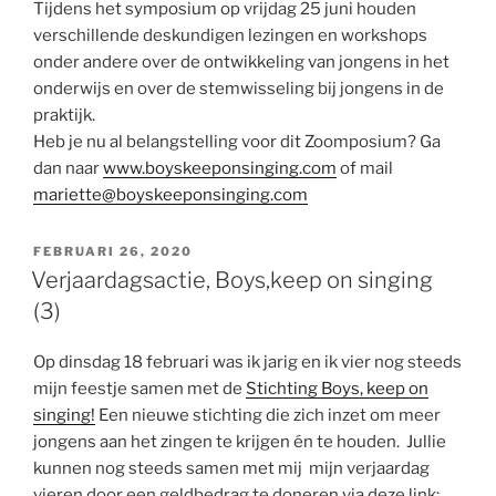
Tijdens het symposium op vrijdag 25 juni houden
verschillende deskundigen lezingen en workshops
onder andere over de ontwikkeling van jongens in het
onderwijs en over de stemwisseling bij jongens in de
praktijk.
Heb je nu al belangstelling voor dit Zoomposium? Ga
dan naar
www.boyskeeponsinging.com
of mail
mariette@boyskeeponsinging.com
GEPLAATST
FEBRUARI 26, 2020
OP
Verjaardagsactie, Boys,keep on singing
(3)
Op dinsdag 18 februari was ik jarig en ik vier nog steeds
mijn feestje samen met de
Stichting Boys, keep on
singing!
Een nieuwe stichting die zich inzet om meer
jongens aan het zingen te krijgen én te houden. Jullie
kunnen nog steeds samen met mij mijn verjaardag
vieren door een geldbedrag te doneren via deze link: