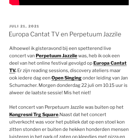
GEPLAATST
JULI 21, 2021
OP
Europa Cantat TV en Perpetuum Jazzile
Alhoewel ik gisteravond bij een spetterend live
concert van
Perpetuum Jazzile
was, heb ik ook een
deel van het online festival gevolgd op
Europa
Cantat
TV
.
Er zijn reading sessions, discovery ateliers maar
ook iedere dag een
Open Singing
onder leiding van Jan
Schumacher. Morgen donderdag 22 juli om 10.15 uur is
alweer de laatste sessie! Mis het niet!
Het concert van Perpetuum Jazzile was buiten op het
Kongresni Trg Square
.Naast dat het concert
uitverkocht was voor het publiek dat op een stoel kon
zitten stonden er buiten de hekken honderden mensen
luisteren in het park of zaten op kleedjes met pizza en