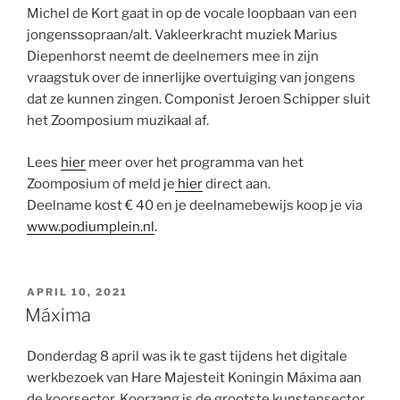
Michel de Kort gaat in op de vocale loopbaan van een
jongenssopraan/alt. Vakleerkracht muziek Marius
Diepenhorst neemt de deelnemers mee in zijn
vraagstuk over de innerlijke overtuiging van jongens
dat ze kunnen zingen. Componist Jeroen Schipper sluit
het Zoomposium muzikaal af.
Lees
hier
meer over het programma van het
Zoomposium of meld je
hier
direct aan.
Deelname kost € 40 en je deelnamebewijs koop je via
www.podiumplein.nl
.
GEPLAATST
APRIL 10, 2021
OP
Máxima
Donderdag 8 april was ik te gast tijdens het digitale
werkbezoek van Hare Majesteit Koningin Máxima aan
de koorsector. Koorzang is de grootste kunstensector