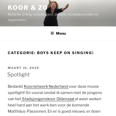
Ga
KOOR & ZO
naar
Mariette Effing: koordirigent, docent, muziekjournalist en
de
organisator.
inhoud
Menu
CATEGORIE:
BOYS KEEP ON SINGING!
GEPLAATST
MAART 31, 2025
OP
Spotlight
Bedankt
Koornetwerk Nederland
voor deze mooie
spotlight! En vooral omdat ik samen met de jongens
van het
Stadsjongenskoor Oldenzaal
al weer weken
heel hard aan het werk ben voor de komende
Matthäus-Passionen. En er is goed nieuws: er doen