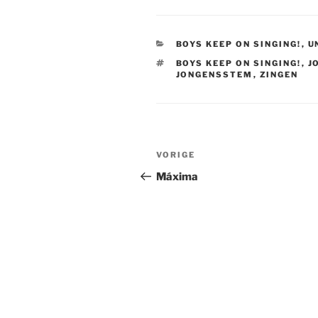
CATEGORIEËN
BOYS KEEP ON SINGING!
,
U
TAGS
BOYS KEEP ON SINGING!
,
J
JONGENSSTEM
,
ZINGEN
Bericht
Vorig
VORIGE
navigatie
bericht
Máxima