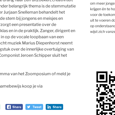
om meer jongen
n ander belangrijk thema is de stemmutatie
krijgen én te 
ter Jurjaan Snelleman behandelt het
voor de toekom
 de stem bij jongens en meisjes en
uit te voeren d
zorgt een presentatie over de
op onderstaand
las en in de praktijk. Zanger, dirigent en
wijst zich vanze
 in op de vocale loopbaan van een
acht muziek Marius Diepenhorst neemt
gstuk over de innerlijke overtuiging van
Componist Jeroen Schipper sluit het
amma van het Zoomposium of meld je
namebewijs koop je via