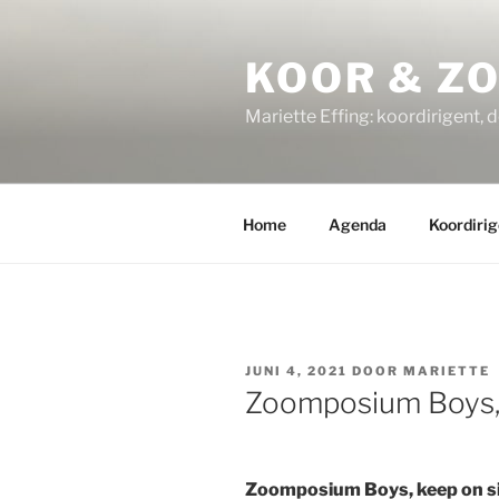
Ga
naar
KOOR & Z
de
inhoud
Mariette Effing: koordirigent, 
Home
Agenda
Koordirig
GEPLAATST
JUNI 4, 2021
DOOR
MARIETTE
OP
Zoomposium Boys, 
Zoomposium Boys, keep on sin