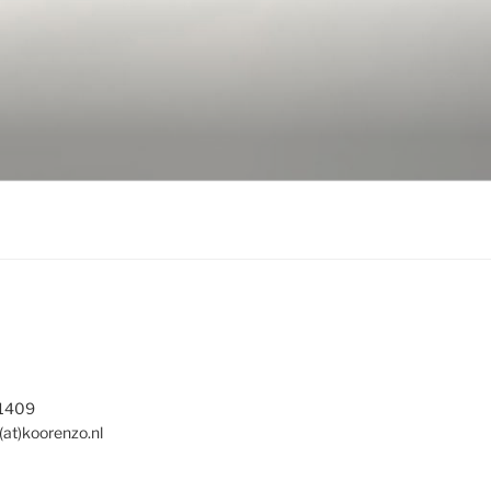
 1409
(at)koorenzo.nl