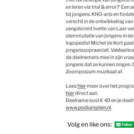
en leren via trial & error?’ Ee
bij jongens. KNO-arts en fonia
verschil in de ontwikkeling van
zangdocent Ivette van Laar ver
stemmutatie van jongens in de k
logopedist Michel de Kort gaat
jongenssopraan/alt. Vakleerkr
de deelnemers mee in zijn vraa
jongens dat ze kunnen zingen. 
Zoomposium muzikaal af.
Lees
hier
meer over het progr
hier
direct aan.
Deelname kost € 40 en je deel
www.podiumplein.nl
.
Volg en like ons: