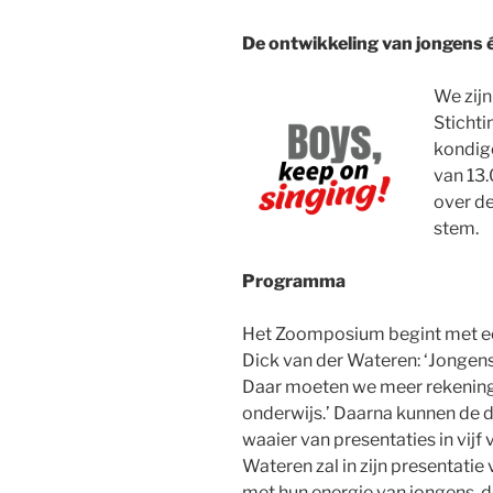
De ontwikkeling van jongens 
We zijn
Stichti
kondige
van 13
over de
stem.
Programma
Het Zoomposium begint met ee
Dick van der Wateren: ‘Jongens
Daar moeten we meer rekening
onderwijs.’ Daarna kunnen de d
waaier van presentaties in vijf
Wateren zal in zijn presentati
met hun energie van jongens, de