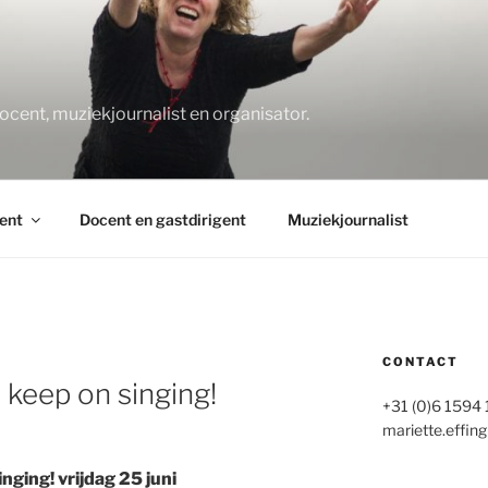
O
docent, muziekjournalist en organisator.
ent
Docent en gastdirigent
Muziekjournalist
CONTACT
keep on singing!
+31 (0)6 1594
mariette.effing
ging! vrijdag 25 juni