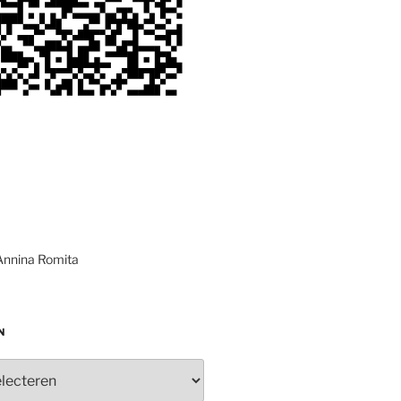
Annina Romita
N