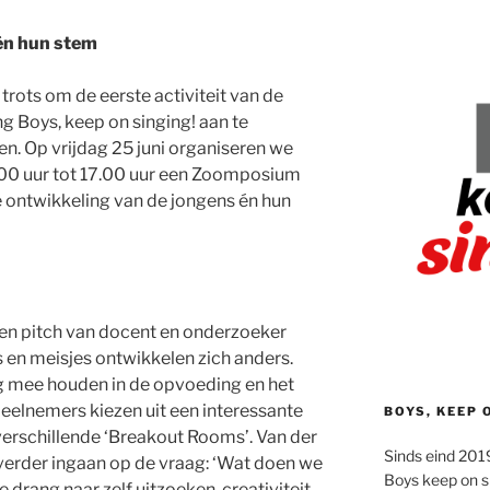
én hun stem
 trots om de eerste activiteit van de
ng Boys, keep on singing! aan te
n. Op vrijdag 25 juni organiseren we
.00 uur tot 17.00 uur een Zoomposium
 ontwikkeling van de jongens én hun
n pitch van docent en onderzoeker
 en meisjes ontwikkelen zich anders.
 mee houden in de opvoeding en het
eelnemers kiezen uit een interessante
BOYS, KEEP 
 verschillende ‘Breakout Rooms’. Van der
Sinds eind 2019
e verder ingaan op de vraag: ‘Wat doen we
Boys keep on s
 drang naar zelf uitzoeken, creativiteit