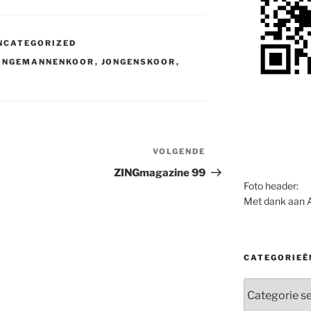
NCATEGORIZED
ONGEMANNENKOOR
,
JONGENSKOOR
,
VOLGENDE
Volgend
bericht
ZINGmagazine 99
Foto header:
Met dank aan 
CATEGORIEË
Categorieën