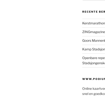
RECENTE BE
Kerstmaratho
ZINGmagazine
Goors Mannen
Kamp Stadsjo
Openbare repet
Stadsjongensk
WWW.PODIUM
Online kaartve
snel en goedko