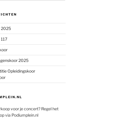
RICHTEN
n 2025
 117
koor
ngenskoor 2025
itie Opleidingskoor
oor
PLEIN.NL
rkoop voor je concert? Regel het
op via Podiumplein.nl