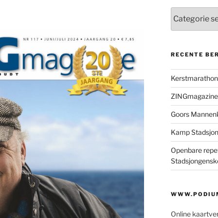
Categorieën
RECENTE BE
Kerstmaratho
ZINGmagazine
Goors Mannen
Kamp Stadsjo
Openbare repet
Stadsjongensk
WWW.PODIUM
Online kaartve