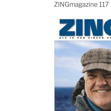
OP
ZINGmagazine 117