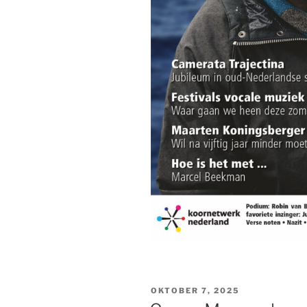
GEPLAATST
OKTOBER 7, 2025
OP