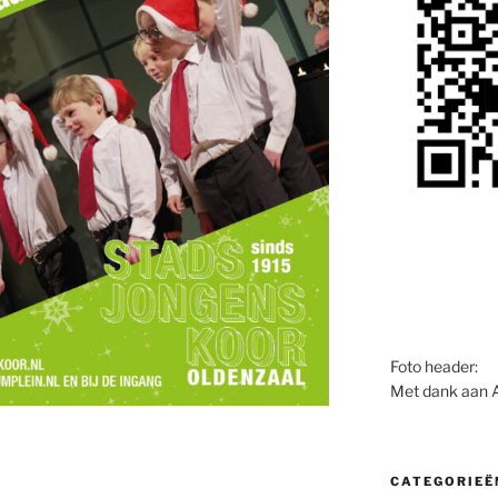
Foto header:
Met dank aan 
CATEGORIEË