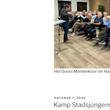
Het Goors Mannenkoor olv Han
GEPLAATST
OKTOBER 7, 2025
OP
Kamp Stadsjongen