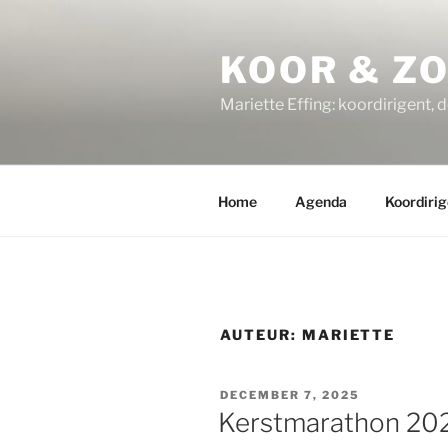
Ga
naar
KOOR & Z
de
inhoud
Mariette Effing: koordirigent, 
Home
Agenda
Koordirig
AUTEUR:
MARIETTE
GEPLAATST
DECEMBER 7, 2025
OP
Kerstmarathon 20