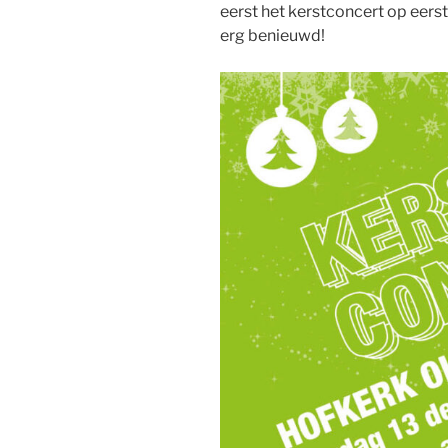
eerst het kerstconcert op eerst
erg benieuwd!