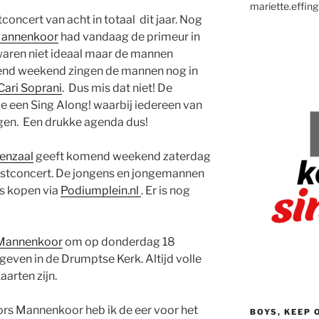
mariette.effing
concert van acht in totaal dit jaar. Nog
Mannenkoor
had vandaag de primeur in
aren niet ideaal maar de mannen
nd weekend zingen de mannen nog in
Cari Soprani
. Dus mis dat niet! De
 een Sing Along! waarbij iedereen van
gen. Een drukke agenda dus!
enzaal
geeft komend weekend zaterdag
erstconcert. De jongens en jongemannen
es kopen via
Podiumplein.nl
. Er is nog
 Mannenkoor
om op donderdag 18
even in de Drumptse Kerk. Altijd volle
aarten zijn.
ors Mannenkoor heb ik de eer voor het
BOYS, KEEP 