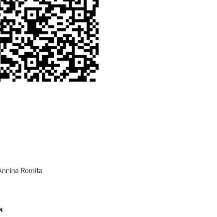
Annina Romita
N