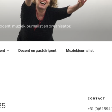
O
docent, muziekjournalist en organisator.
ent
Docent en gastdirigent
Muziekjournalist
CONTACT
25
+31 (0)6 1594