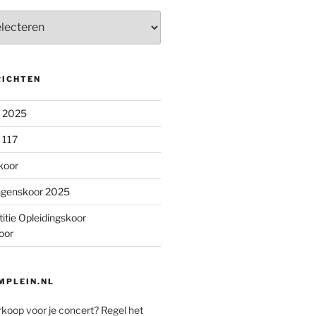
RICHTEN
n 2025
 117
koor
ngenskoor 2025
itie Opleidingskoor
oor
PLEIN.NL
rkoop voor je concert? Regel het