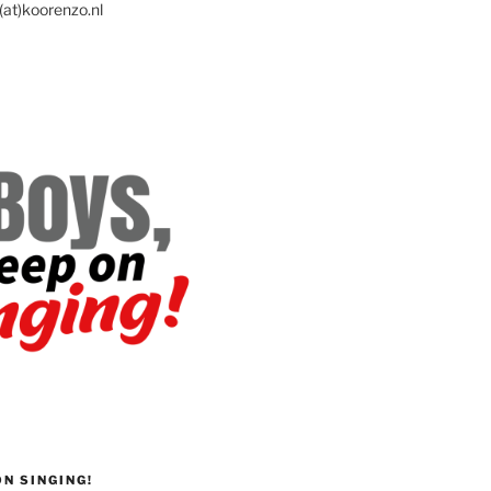
(at)koorenzo.nl
ON SINGING!