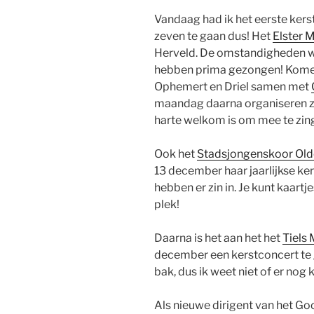
Vandaag had ik het eerste kerst
zeven te gaan dus! Het
Elster 
Herveld. De omstandigheden w
hebben prima gezongen! Kome
Ophemert en Driel samen met
maandag daarna organiseren ze
harte welkom is om mee te zin
Ook het
Stadsjongenskoor Old
13 december haar jaarlijkse k
hebben er zin in. Je kunt kaartj
plek!
Daarna is het aan het het
Tiels
december een kerstconcert te g
bak, dus ik weet niet of er nog k
Als nieuwe dirigent van het Go