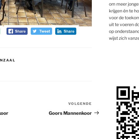
om meer jongen
krijgen én te 
voor de toekom
uit te voeren d
op onderstaand
wijst zich vanze
ENZAAL
VOLGENDE
Volgend
bericht
koor
Goors Mannenkoor