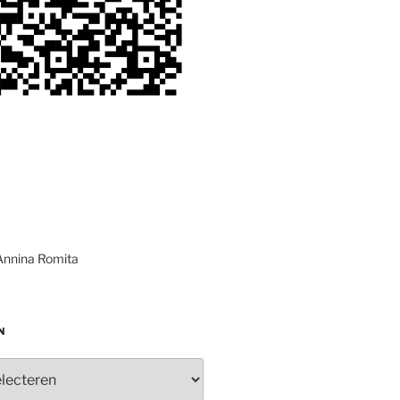
Annina Romita
N