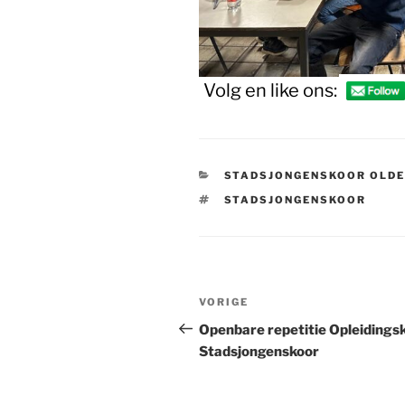
Volg en like ons:
CATEGORIEËN
STADSJONGENSKOOR OLD
TAGS
STADSJONGENSKOOR
Bericht
Vorig
VORIGE
navigatie
bericht
Openbare repetitie Opleidings
Stadsjongenskoor