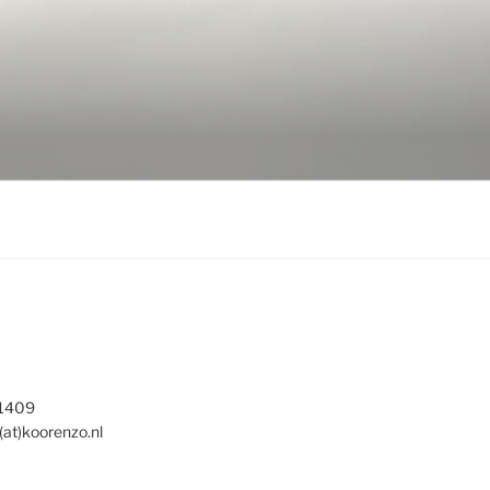
 1409
(at)koorenzo.nl