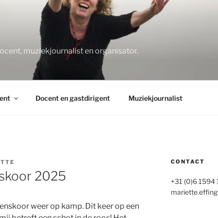
O
docent, muziekjournalist en organisator.
ent
Docent en gastdirigent
Muziekjournalist
CONTACT
ETTE
skoor 2025
+31 (0)6 1594
mariette.effing
genskoor weer op kamp. Dit keer op een
ij betreft een schot in de roos! Het