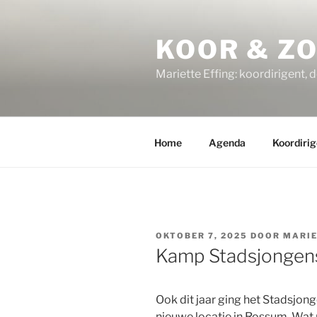
Ga
naar
KOOR & Z
de
inhoud
Mariette Effing: koordirigent, 
Home
Agenda
Koordirig
GEPLAATST
OKTOBER 7, 2025
DOOR
MARI
OP
Kamp Stadsjongen
Ook dit jaar ging het Stadsjon
nieuwe locatie in Rossum. Wat m