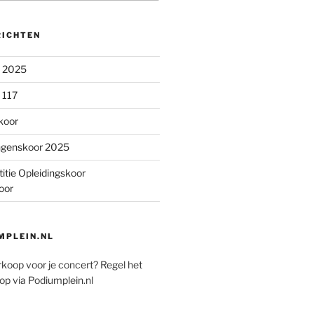
RICHTEN
n 2025
 117
koor
ngenskoor 2025
itie Opleidingskoor
oor
PLEIN.NL
rkoop voor je concert? Regel het
op via Podiumplein.nl