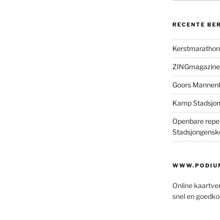
RECENTE BE
Kerstmaratho
ZINGmagazine
Goors Mannen
Kamp Stadsjo
Openbare repet
Stadsjongensk
WWW.PODIUM
Online kaartve
snel en goedko