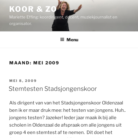
Ga
KOOR & ZO
naar
Mariette Effing: koordirigent, docent, muziekjournalist en
de
organisator.
inhoud
Menu
MAAND:
MEI 2009
GEPLAATST
MEI 8, 2009
OP
Stemtesten Stadsjongenskoor
Als dirigent van van het Stadsjongenskoor Oldenzaal
ben ik er maar druk mee: het testen van jongens. Huh..
jongens testen? Jazeker! Ieder jaar maak ik bij alle
scholen in Oldenzaal de afspraak om alle jongens uit
groep 4 een stemtest af te nemen. Dit doet het