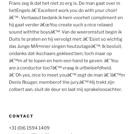
Frans zeg ik dat het niet zo erg is. De man gaat over in
hetEngels â€˜Excellent work you do with your choir!
â€™ . Verbaasd bedank ik hem voorhet compliment en
hij gaat verder â€œYou create such a nice relaxed
sound withthe boysâ€™. Van de weeromstuit begin ik
Duits te praten en hij vervolgt met: â€˜Esist so wichtig
das Junge MÃ¤nner singen heutzutageâ€™. Ik besluit,
ondanks dat ikschaars gekleed ben, toch maar op
â€™m af te lopen en hem een hand te geven.
â€˜You
are a conductor too?â€™ vraag ik uitbeleefdheid.
â€˜Oh yes, nice to meet youâ€™ zegt de man â€˜Iâ€™m
Denis Rouger, memberof the jury.â€™
Hij trekt zijn
colbert aan, sluit de deur en laat mij sprakeloosachter.
CONTACT
+31 (0)6 1594 1409