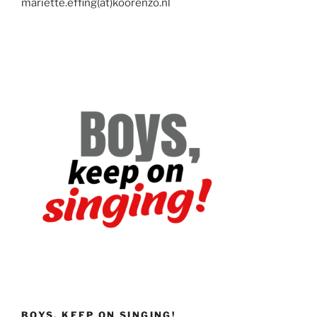
mariette.effing(at)koorenzo.nl
BOYS, KEEP ON SINGING!