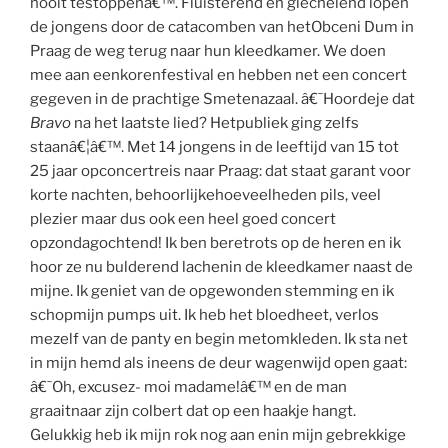
nooit testoppenâ€™. Fluisterend en giechelend lopen
de jongens door de catacomben van hetObceni Dum in
Praag de weg terug naar hun kleedkamer. We doen
mee aan eenkorenfestival en hebben net een concert
gegeven in de prachtige Smetenazaal. â€˜Hoordeje dat
Bravo
na het laatste lied? Hetpubliek ging zelfs
staanâ€¦â€™. Met 14 jongens in de leeftijd van 15 tot
25 jaar opconcertreis naar Praag: dat staat garant voor
korte nachten, behoorlijkehoeveelheden pils, veel
plezier maar dus ook een heel goed concert
opzondagochtend! Ik ben beretrots op de heren en ik
hoor ze nu bulderend lachenin de kleedkamer naast de
mijne. Ik geniet van de opgewonden stemming en ik
schopmijn pumps uit. Ik heb het bloedheet, verlos
mezelf van de panty en begin metomkleden. Ik sta net
in mijn hemd als ineens de deur wagenwijd open gaat:
â€˜Oh, excusez- moi madame!â€™ en de man
graaitnaar zijn colbert dat op een haakje hangt.
Gelukkig heb ik mijn rok nog aan enin mijn gebrekkige