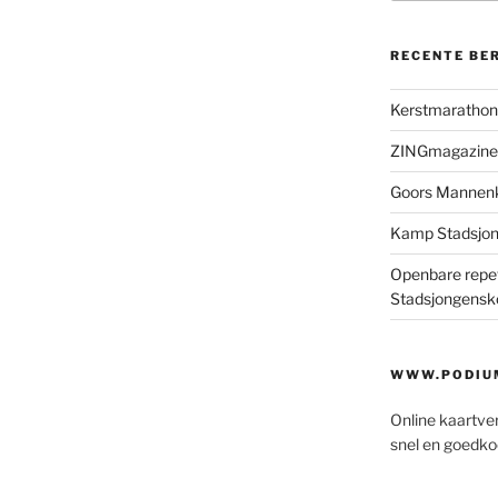
RECENTE BE
Kerstmaratho
ZINGmagazine
Goors Mannen
Kamp Stadsjo
Openbare repet
Stadsjongensk
WWW.PODIUM
Online kaartve
snel en goedko