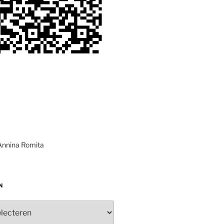
Annina Romita
N