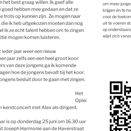
n het best graag willen. Ik geef alle
om meer jongen
e goed hebben mee gedaan en dat ze
krijgen én te 
 trots op kunnen zijn. Ze mogen naar
voor de toekom
uit te voeren d
s die ik heb uitgekozen moeten dan nog
op onderstaand
el ik ze echt talent hebben om te zingen
wijst zich vanze
itie mogen komen luisteren.
t ieder jaar weer een nieuw
en jaar zelfs een een heel groot koor
ers van deze jongens ga ik komende
agen hoe de jongens bevalt bij het koor.
ongens besluit door te gaan met zingen.
Het
Oplei
 kerstconcert met Alex als dirigent.
aar is op donderdag 25 juni om 16.30 uur
 St Joseph Harmonie aan de Haverstraat