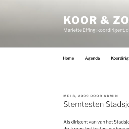
Ga
naar
KOOR & Z
de
inhoud
Mariette Effing: koordirigent, 
Home
Agenda
Koordirig
GEPLAATST
MEI 8, 2009
DOOR
ADMIN
OP
Stemtesten Stads
Als dirigent van van het Stads
druk mee: het testen van jongen