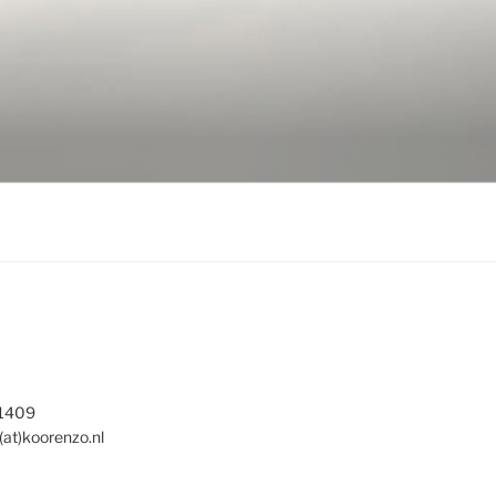
 1409
(at)koorenzo.nl