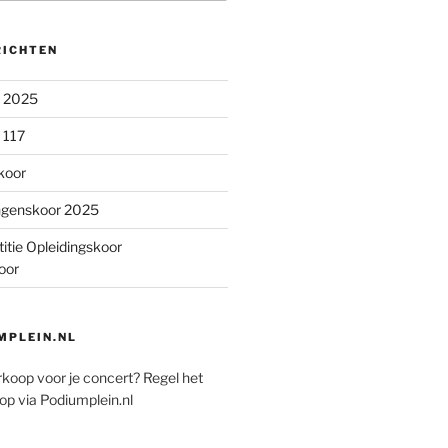
RICHTEN
n 2025
 117
koor
ngenskoor 2025
itie Opleidingskoor
oor
PLEIN.NL
rkoop voor je concert? Regel het
op via Podiumplein.nl