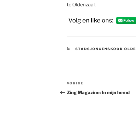
te Oldenzaal.
Volg en like ons:
CATEGORIEËN
STADSJONGENSKOOR OLD
Bericht
Vorig
VORIGE
navigatie
bericht
Zing Magazine: In mijn hemd