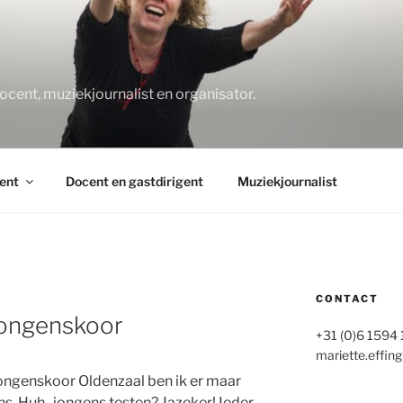
O
docent, muziekjournalist en organisator.
ent
Docent en gastdirigent
Muziekjournalist
CONTACT
jongenskoor
+31 (0)6 1594
mariette.effing
jongenskoor Oldenzaal ben ik er maar
s. Huh.. jongens testen? Jazeker! Ieder