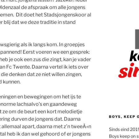
n Oldenzaal de afspraak om alle jongens
 nemen. Dit doet het Stadsjongenskoor al
er blij dat we deze traditie in stand
wsgierig als ik langs kom. In groepjes
 Spannend! Eerst voeren we een gesprek:
, heb je ook een zus die zingt, kan je vader
an Fc Twente. Daarna vertel ik iets over
 die denken dat ze niet willen zingen,
d kunnen.
ningen en bewegingen om het ijs te
 enorme lachsalvo’s en gaandeweg
at ze om de beurt een kort melodietje
BOYS, KEEP 
ering durven de jongens dat. Daarna
 allemaal apart, daarna met z’n tweeÃ«n
Sinds eind 2019
al heb ik dan wel gehoord of er jongens
Boys keep on s