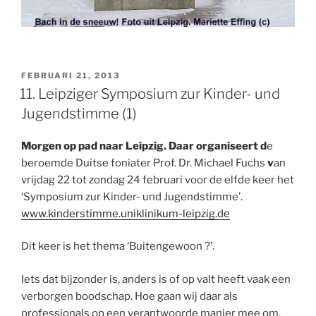
GEPLAATST
FEBRUARI 21, 2013
OP
11. Leipziger Symposium zur Kinder- und
Jugendstimme (1)
Morgen op pad naar Leipzig. Daar organiseert d
e
beroemde Duitse foniater Prof. Dr. Michael Fuchs
v
an
vrijdag 22 tot zondag 24 februari voor de elfde keer het
‘Symposium zur Kinder- und Jugendstimme’.
www.kinderstimme.uniklinikum-leipzig.de
Dit keer is het thema ‘Buitengewoon ?’.
Iets dat bijzonder is, anders is of op valt heeft vaak een
verborgen boodschap. Hoe gaan wij daar als
professionals op een verantwoorde manier mee om.