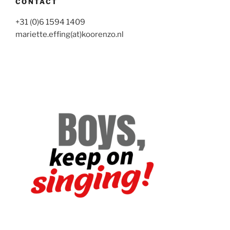
CONTACT
+31 (0)6 1594 1409
mariette.effing(at)koorenzo.nl