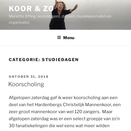
Ga
KOOR & ZO
naar
Mariette Effing: koordirigent, docent, muziekjournalist en
de
organisator.
inhoud
Menu
CATEGORIE:
STUDIEDAGEN
GEPLAATST
OKTOBER 31, 2018
OP
Koorscholing
Afgelopen zaterdag gaf ik weer koorscholing aan een
deel van het Hardenbergs Christelijk Mannenkoor, een
zeer groot mannenkoor van wel 120 zangers. Maar
afgelopen zaterdag was er een select groepje van zo’n
30 fanatiekelingen die wel eens wat meer wilden