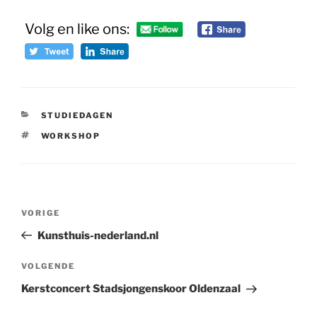
Volg en like ons:
CATEGORIEËN
STUDIEDAGEN
TAGS
WORKSHOP
Bericht
Vorig
VORIGE
navigatie
bericht
Kunsthuis-nederland.nl
Volgend
VOLGENDE
bericht
Kerstconcert Stadsjongenskoor Oldenzaal