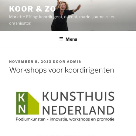
Ga
KOOR & ZO
naar
Mariette Effing: koordirigent, docent, muziekjournalist en
de
organisator.
inhoud
Menu
GEPLAATST
NOVEMBER 8, 2013
DOOR
ADMIN
OP
Workshops voor koordirigenten