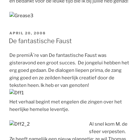
en bedankt voor de leuke tijd die ik bij jullie heb gehad!
GEPLAATST
APRIL 20, 2008
OP
De fantastische Faust
De premiÃ¨re van De fantastische Faust was
gisteravond een groot succes. De jongelui hebben het
erg goed gedaan. De dialogen liepen prima, de zang
ging goed en ze zeilden heerlijk creatief door de
teksten heen. Ik heb er van genoten!
Het verhaal begint met engelen die zingen over het
heerlijke hemelse leventje.
Al snel kom M. de
sfeer verpesten.
Ze heeft namelijk een nieuw plannetje: ze wil Thomas