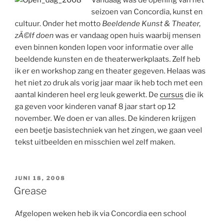
seizoen van Concordia, kunst en
cultuur. Onder het motto
Beeldende Kunst & Theater,
zÃ©lf doen
was er vandaag open huis waarbij mensen
even binnen konden lopen voor informatie over alle
beeldende kunsten en de theaterwerkplaats. Zelf heb
ik er en workshop zang en theater gegeven. Helaas was
het niet zo druk als vorig jaar maar ik heb toch met een
aantal kinderen heel erg leuk gewerkt. De
cursus
die ik
ga geven voor kinderen vanaf 8 jaar start op 12
november. We doen er van alles. De kinderen krijgen
een beetje basistechniek van het zingen, we gaan veel
tekst uitbeelden en misschien wel zelf maken.
GEPLAATST
JUNI 18, 2008
OP
Grease
Afgelopen weken heb ik via Concordia een school