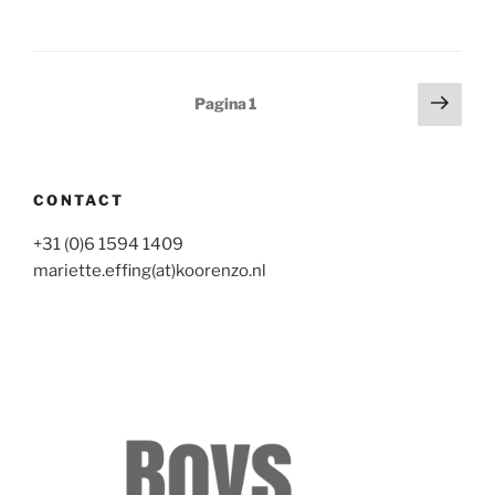
Berichten
Volg
Pagina
1
pagi
paginering
CONTACT
+31 (0)6 1594 1409
mariette.effing(at)koorenzo.nl