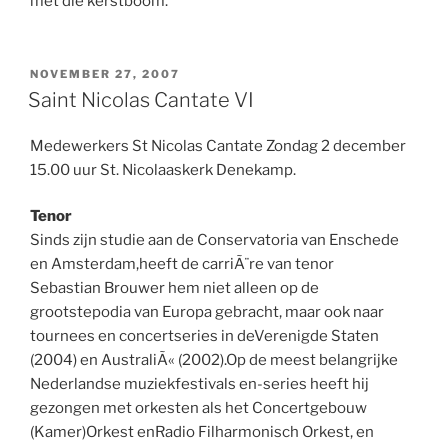
met die kerstboom.
GEPLAATST
NOVEMBER 27, 2007
OP
Saint Nicolas Cantate VI
Medewerkers St Nicolas Cantate Zondag 2 december
15.00 uur St. Nicolaaskerk Denekamp.
Tenor
Sinds zijn studie aan de Conservatoria van Enschede
en Amsterdam,heeft de carriÃ¨re van tenor
Sebastian Brouwer hem niet alleen op de
grootstepodia van Europa gebracht, maar ook naar
tournees en concertseries in deVerenigde Staten
(2004) en AustraliÃ« (2002).Op de meest belangrijke
Nederlandse muziekfestivals en-series heeft hij
gezongen met orkesten als het Concertgebouw
(Kamer)Orkest enRadio Filharmonisch Orkest, en