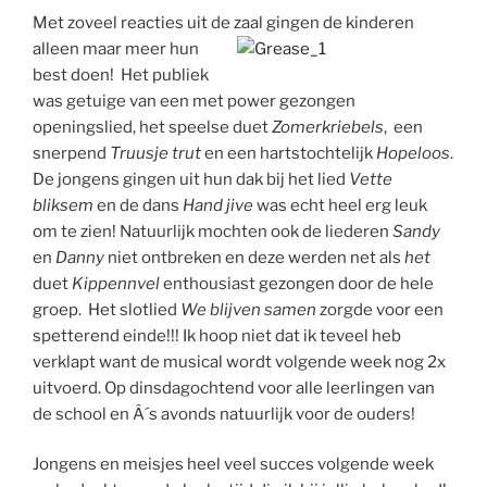
Met zoveel reacties uit de zaal gingen de kinderen
alleen maar meer hun
best doen! Het publiek
was getuige van een met power gezongen
openingslied, het speelse duet
Zomerkriebels
, een
snerpend
Truusje trut
en een hartstochtelijk
Hopeloos
.
De jongens gingen uit hun dak bij het lied
Vette
bliksem
en de dans
Hand jive
was echt heel erg leuk
om te zien! Natuurlijk mochten ook de liederen
Sandy
en
Danny
niet ontbreken en deze werden net als
het
duet
Kippennvel
enthousiast gezongen door de hele
groep. Het slotlied
We blijven samen
zorgde voor een
spetterend einde!!! Ik hoop niet dat ik teveel heb
verklapt want de musical wordt volgende week nog 2x
uitvoerd. Op dinsdagochtend voor alle leerlingen van
de school en Â´s avonds natuurlijk voor de ouders!
Jongens en meisjes heel veel succes volgende week