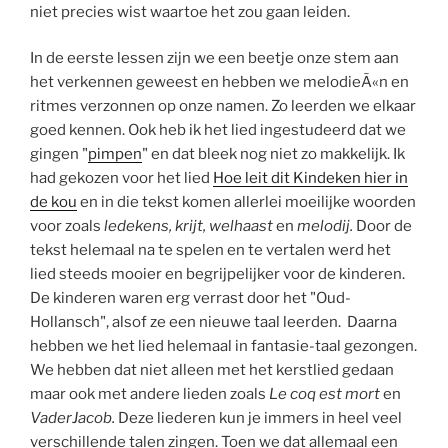
niet precies wist waartoe het zou gaan leiden.
In de eerste lessen zijn we een beetje onze stem aan
het verkennen geweest en hebben we melodieÃ«n en
ritmes verzonnen op onze namen. Zo leerden we elkaar
goed kennen. Ook heb ik het lied ingestudeerd dat we
gingen "
pimpen
" en dat bleek nog niet zo makkelijk. Ik
had gekozen voor het lied
Hoe leit dit Kindeken hier in
de kou
en in die tekst komen allerlei moeilijke woorden
voor zoals
ledekens, krijt, welhaast
en
melodij.
Door de
tekst helemaal na te spelen en te vertalen werd het
lied steeds mooier en begrijpelijker voor de kinderen.
De kinderen waren erg verrast door het "Oud-
Hollansch", alsof ze een nieuwe taal leerden. Daarna
hebben we het lied helemaal in fantasie-taal gezongen.
We hebben dat niet alleen met het kerstlied gedaan
maar ook met andere lieden zoals
Le coq est mort
en
VaderJacob.
Deze liederen kun je immers in heel veel
verschillende talen zingen. Toen we dat allemaal een