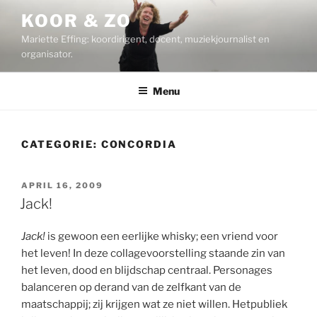
Ga
KOOR & ZO
naar
Mariette Effing: koordirigent, docent, muziekjournalist en
de
organisator.
inhoud
Menu
CATEGORIE:
CONCORDIA
GEPLAATST
APRIL 16, 2009
OP
Jack!
Jack!
is gewoon een eerlijke whisky; een vriend voor
het leven! In deze collagevoorstelling staande zin van
het leven, dood en blijdschap centraal. Personages
balanceren op derand van de zelfkant van de
maatschappij; zij krijgen wat ze niet willen. Hetpubliek