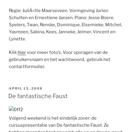
Regie: JuliÃ«tte Maarseveen. Vormgeving Jorien
Schulten en Ernestiene Janzen. Piano: Jesse Boere.
Spelers, Twan, Renske, Dominique, Elsemieke, Mitchel,
Yasmeen, Sabina, Kees, Janneke, Jelmer, Vincent en
Lynette.
Klik
hier
voor meer foto’s. Voor opvragen van de
gebruikersnaam en het wachtwoord, gebruik het
contactformulier.
GEPLAATST
APRIL 13, 2008
OP
De fantastische Faust
Volgend weekend is het eindelijk zover: de
cursuspresentatie van De fantastische Faust. Ze