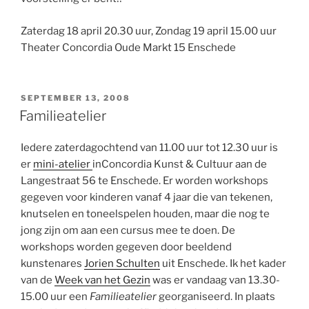
Zaterdag 18 april 20.30 uur, Zondag 19 april 15.00 uur
Theater Concordia Oude Markt 15 Enschede
GEPLAATST
SEPTEMBER 13, 2008
OP
Familieatelier
Iedere zaterdagochtend van 11.00 uur tot 12.30 uur is
er
mini-atelier
inConcordia Kunst & Cultuur aan de
Langestraat 56 te Enschede. Er worden workshops
gegeven voor kinderen vanaf 4 jaar die van tekenen,
knutselen en toneelspelen houden, maar die nog te
jong zijn om aan een cursus mee te doen. De
workshops worden gegeven door beeldend
kunstenares
Jorien Schulten
uit Enschede. Ik het kader
van de
Week van het Gezin
was er vandaag van 13.30-
15.00 uur een
Familieatelier
georganiseerd. In plaats