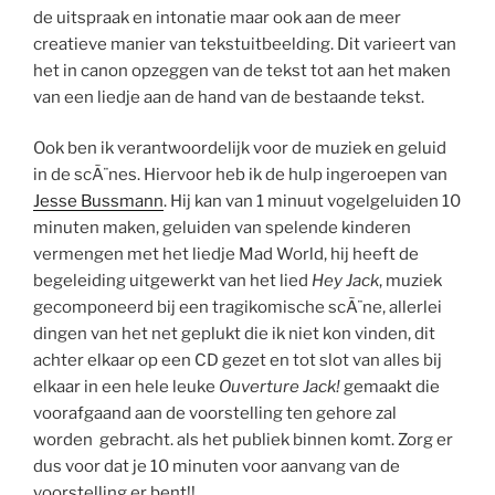
de uitspraak en intonatie maar ook aan de meer
creatieve manier van tekstuitbeelding. Dit varieert van
het in canon opzeggen van de tekst tot aan het maken
van een liedje aan de hand van de bestaande tekst.
Ook ben ik verantwoordelijk voor de muziek en geluid
in de scÃ¨nes. Hiervoor heb ik de hulp ingeroepen van
Jesse Bussmann
. Hij kan van 1 minuut vogelgeluiden 10
minuten maken, geluiden van spelende kinderen
vermengen met het liedje Mad World, hij heeft de
begeleiding uitgewerkt van het lied
Hey Jack
, muziek
gecomponeerd bij een tragikomische scÃ¨ne, allerlei
dingen van het net geplukt die ik niet kon vinden, dit
achter elkaar op een CD gezet en tot slot van alles bij
elkaar in een hele leuke
Ouverture Jack!
gemaakt die
voorafgaand aan de voorstelling ten gehore zal
worden gebracht. als het publiek binnen komt. Zorg er
dus voor dat je 10 minuten voor aanvang van de
voorstelling er bent!!