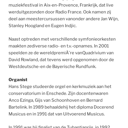
muziekfestival in Aix-en-Provence, Frankrijk, dat live
werduitgezonden door Radio France. Ook namen zij
deel aan meestercursussen vanonder andere Jan Wijn,
Stanley Hoogland en Eugen Indjic.
Naast optreden met verschillende symfonieorkesten
maakten zediverse radio- en t.v.-opnames. In 2001
speelden ze de wereldpremiÃ¨re vanQuadrivium van
David Rowland, dat tevens werd opgenomen door de
Westdeutsche-en de Bayerische Rundfunk.
Organist
Hans Stege studeerde orgel en kerkmuziek aan het
conservatorium in Enschede. Zijn docentenwaren
Anco Ezinga, Gijs van Schoonhoven en Bernard
Bartelink. In 1989 behaaldehij het diploma Docerend
Musicus en in 1991 dat van Uitvoerend Musicus.
In 1991 was hij finalist van de Tubantiaprijs, in 1992