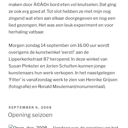
maken door Ã©Ã©n bord eten vol knutselen. Dat ging
ze ook erg goed af. Tot slot hebben ze met mijn nog
zingend wat eten aan elkaar doorgegeven en nog een
lied gezongen. Het was een leuk experiment en voor
herhaling vatbaar.
Morgen zondag 14 september om 16.00 uur wordt
overigens de kunstwinkel ‘eerst!’ aan de
Lipperkerkstraat 87 heropend. In deze winkel van
Susan Pinkster en Jorien Schulten kunnen jonge
kunstenaars hun werk verkopen. In het naastgelegen
‘Filter’ is vanafzondag werk te zien van Henrike Grijsen
(fotografie) en Ronald Meuleman(monumentaal).
GEPLAATST
SEPTEMBER 6, 2008
OP
Opening seizoen
Vandaag was de opening van het