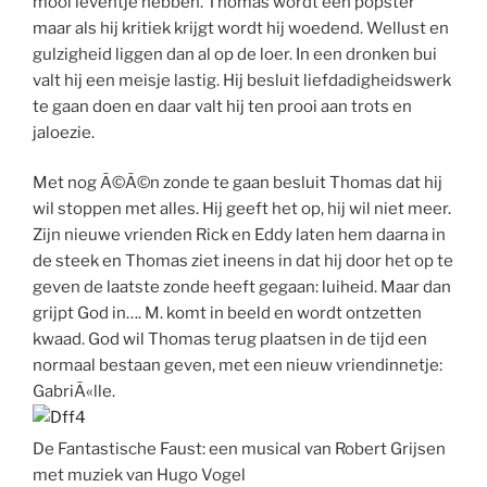
mooi leventje hebben. Thomas wordt een popster
maar als hij kritiek krijgt wordt hij woedend. Wellust en
gulzigheid liggen dan al op de loer. In een dronken bui
valt hij een meisje lastig. Hij besluit liefdadigheidswerk
te gaan doen en daar valt hij ten prooi aan trots en
jaloezie.
Met nog Ã©Ã©n zonde te gaan besluit Thomas dat hij
wil stoppen met alles. Hij geeft het op, hij wil niet meer.
Zijn nieuwe vrienden Rick en Eddy laten hem daarna in
de steek en Thomas ziet ineens in dat hij door het op te
geven de laatste zonde heeft gegaan: luiheid. Maar dan
grijpt God in…. M. komt in beeld en wordt ontzetten
kwaad. God wil Thomas terug plaatsen in de tijd een
normaal bestaan geven, met een nieuw vriendinnetje:
GabriÃ«lle.
De Fantastische Faust: een musical van Robert Grijsen
met muziek van Hugo Vogel