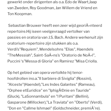
gewerkt onder dirigenten als o.a. Edo de Waart,Jaap
van Zweden, Roy Goodman, Jan Willem de Vriend en
Ton Koopman.
Sebastian Brouwer heeft een zeer wijd georiÃ«nteerd
repertoire.Hij iseen veelgevraagd vertolker van
passies en oratoria van J.S. Bach. Andere werkenuit zijn
oratorium-repertoire zijn stukken als o.a.
Verdi’s"Requiem", Mendelsohns "Elias", Haendels
"TheMessiah", Saint-SaÃ«ns’s "Oratorio de NoÃ«l",
Puccini ‘s"Messa di Gloria" en Ramirez "Misa Criolla.
Op het gebied van opera vertolkte hij tenor-
hoofdrollen ino.a."Il barbiere di Siviglia" (Rossini),
"Alceste"(Haendel),"Les Indes Galantes" (Rameau),
"Orphee etEuridice" en "IphigÃ©nie en Tauride"
(Gluck), "LaSonnambula" en "I Puritani" (Bellini),
Gasparone (Millocker),"La Traviata" en "Oberto" (Verdi),
"Don en "Callme Ishmael" (Goldschneider, premiÃ¨re).