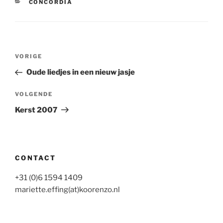
CATEGORIEËN
CONCORDIA
Bericht
Vorig
VORIGE
navigatie
bericht
Oude liedjes in een nieuw jasje
Volgend
VOLGENDE
bericht
Kerst 2007
CONTACT
+31 (0)6 1594 1409
mariette.effing(at)koorenzo.nl