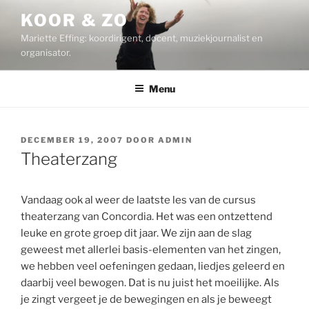
Ga
KOOR & ZO
naar
Mariette Effing: koordirigent, docent, muziekjournalist en
de
organisator.
inhoud
Menu
GEPLAATST
DECEMBER 19, 2007
DOOR
ADMIN
OP
Theaterzang
Vandaag ook al weer de laatste les van de cursus
theaterzang van Concordia. Het was een ontzettend
leuke en grote groep dit jaar. We zijn aan de slag
geweest met allerlei basis-elementen van het zingen,
we hebben veel oefeningen gedaan, liedjes geleerd en
daarbij veel bewogen. Dat is nu juist het moeilijke. Als
je zingt vergeet je de bewegingen en als je beweegt