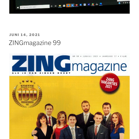
GEPLAATST
JUNI 14, 2021
OP
ZINGmagazine 99