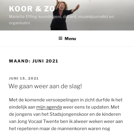
Ga
KOOR & ZO
naar
Mariette Effing: koordirigent, docent, muziekjournalist en
de
organisator.
inhoud
Menu
MAAND:
JUNI 2021
GEPLAATST
JUNI 15, 2021
OP
We gaan weer aan de slag!
Met de komende versoepelingen in zicht durfde ik het
eindelijk aan
mijn agenda
weer eens te updaten. Met
de jongens van het Stadsjongenskoor en de kinderen
van Jong Vocaal Twente ben ik alweer weken weer aan
het repeteren maar de mannenkoren waren nog