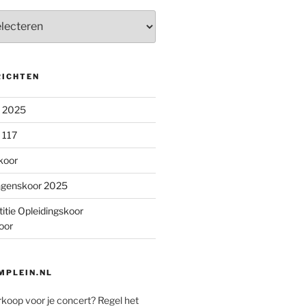
RICHTEN
n 2025
 117
koor
ngenskoor 2025
itie Opleidingskoor
oor
PLEIN.NL
rkoop voor je concert? Regel het