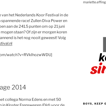
mariette.effing
e van het Nederlands Koor Festival in de
n spannende race! Zullen Diva Power en
n aan de 241.5 punten om op 21 juni
te mogen staan? Of zijn er morgen koren
annend is het nog nooit geweest! Volg
ival.nl
e.com/watch?v=RVkIhozwWDU]
tage 2014
et collega Norma Edens en met 50
BOYS, KEEP 
 in Kloster Frenswegen (Dld) voor de