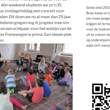
n één weekend studeren we zo’n 15
Sinds eind 2019
n op zondagmiddag een concert voor
Boys keep on s
den. Dit doen we nu al meer dan 25 jaar
om meer jongen
kinderen gingen nog 6 jongelui mee om
krijgen én te 
, en een echtpaar voor het welzijn van de
voor de toekom
ter Frenswegen is prima. Een ideale plek
uit te voeren d
op onderstaand
en.
wijst zich vanze