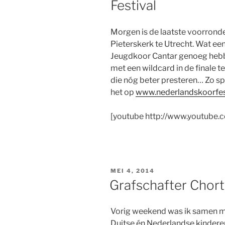
Festival
Morgen
is de laatste voorrond
Pieterskerk te Utrecht. Wat ee
Jeugdkoor Cantar genoeg hebbe
met een wildcard in de finale 
die nóg beter presteren… Zo sp
het op
www.nederlandskoorfest
[youtube http://www.youtub
GEPLAATST
MEI 4, 2014
OP
Grafschafter Chor
Vorig weekend was ik samen m
Duitse én Nederlandse kinderen