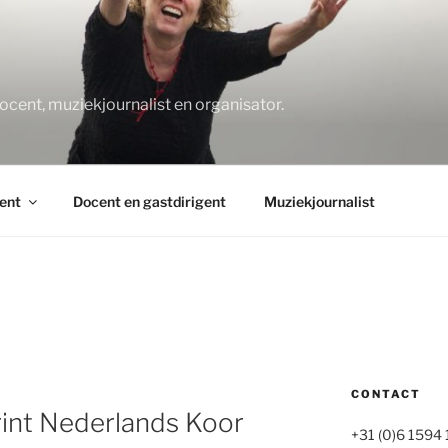
O
docent, muziekjournalist en organisator.
ent
Docent en gastdirigent
Muziekjournalist
CONTACT
int Nederlands Koor
+31 (0)6 1594