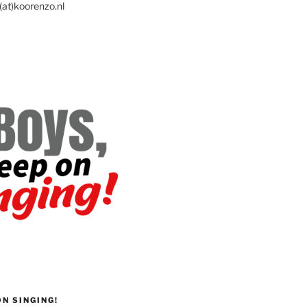
(at)koorenzo.nl
ON SINGING!