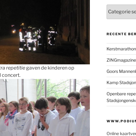
Categorieën
RECENTE BE
Kerstmaratho
ZINGmagazine
ra repetitie
gaven de kinderen op
Goors Mannen
 concert.
Kamp Stadsjo
Openbare repet
Stadsjongensk
WWW.PODIUM
Online kaartve