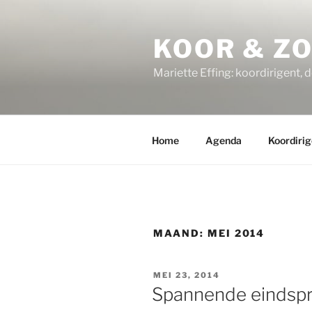
Ga
naar
KOOR & Z
de
inhoud
Mariette Effing: koordirigent, 
Home
Agenda
Koordirig
MAAND:
MEI 2014
GEPLAATST
MEI 23, 2014
OP
Spannende eindspr