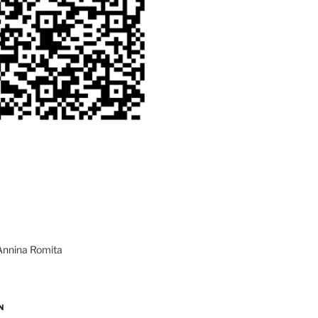
Annina Romita
N