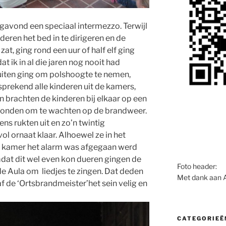
agavond een speciaal intermezzo. Terwijl
deren het bed in te dirigeren en de
 zat, ging rond een uur of half elf ging
at ik in al die jaren nog nooit had
buiten ging om polshoogte te nemen,
sprekend alle kinderen uit de kamers,
 brachten de kinderen bij elkaar op een
 konden om te wachten op de brandweer.
ns rukten uit en zo’n twintig
l ornaat klaar.
Alhoewel ze in het
 kamer het alarm was afgegaan werd
at dit wel even kon dueren gingen de
Foto header:
 de Aula om
liedjes te zingen. Dat deden
Met dank aan 
f de ‘Ortsbrandmeister’het sein velig en
CATEGORIEË