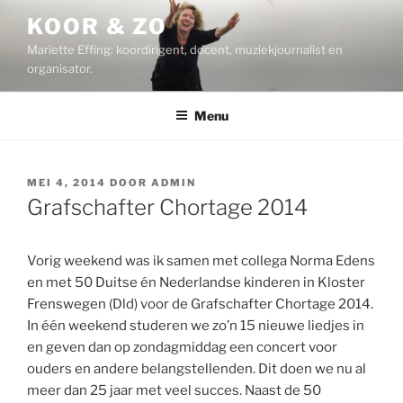
Ga
KOOR & ZO
naar
Mariette Effing: koordirigent, docent, muziekjournalist en
de
organisator.
inhoud
Menu
GEPLAATST
MEI 4, 2014
DOOR
ADMIN
OP
Grafschafter Chortage 2014
Vorig weekend was ik samen met collega Norma Edens
en met 50 Duitse én Nederlandse kinderen in Kloster
Frenswegen (Dld) voor de Grafschafter Chortage 2014.
In één weekend studeren we zo’n 15 nieuwe liedjes in
en geven dan op zondagmiddag een concert voor
ouders en andere belangstellenden. Dit doen we nu al
meer dan 25 jaar met veel succes. Naast de 50