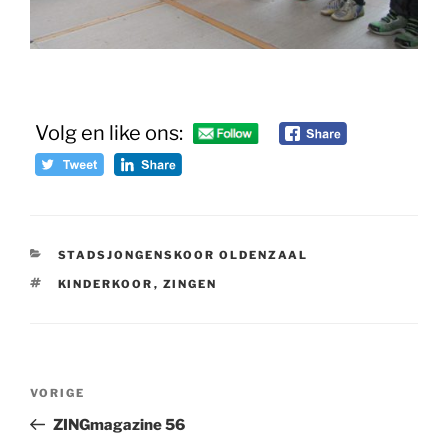
Volg en like ons:
CATEGORIEËN
STADSJONGENSKOOR OLDENZAAL
TAGS
KINDERKOOR
,
ZINGEN
Bericht
Vorig
VORIGE
navigatie
bericht
ZINGmagazine 56