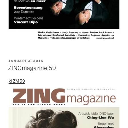
GEPLAATST
JANUARI 3, 2015
OP
ZINGmagazine 59
kl ZM59