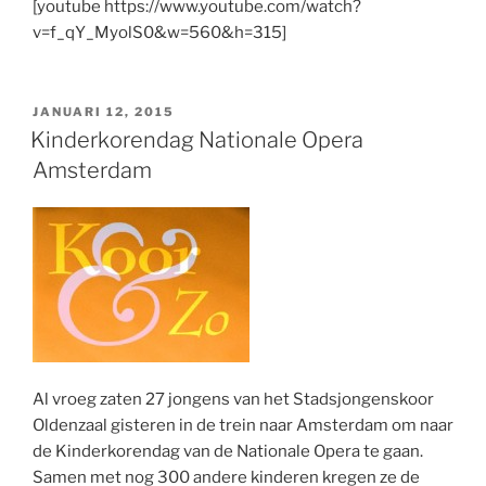
[youtube https://www.youtube.com/watch?
v=f_qY_MyolS0&w=560&h=315]
GEPLAATST
JANUARI 12, 2015
OP
Kinderkorendag Nationale Opera
Amsterdam
Al vroeg zaten 27 jongens van het Stadsjongenskoor
Oldenzaal gisteren in de trein naar Amsterdam om naar
de Kinderkorendag van de Nationale Opera te gaan.
Samen met nog 300 andere kinderen kregen ze de