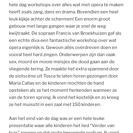
hele dag workshops over alles wat met opera te maken
heeft zoals zang, dans en drama. Bovendien een heel
leuk kijkje achter de schermen! Een enorm groot
gebouw met lange gangen waar je snel de weg
kwijtraakt. De sopraan Francis van Broekhuizen gaf als
een echte diva een fantastische workshop over wat
opera eigenlijk is. Gewoon alles overdreven doen en
vooral heel hard zingen. Onderwerpen zijn dan vaak
sex, moord en mooie meisjes die dood gaan aan de
vliegende tering. Ze maakte het extra spannend door
de slotscène uit Tosca te laten horen gezongen door
Maria Callas en de kinderen mochten de hand
opsteken als ze het moment herkenden wanneer ze
van de toren sprong. Ik vond het kostelijk en zo kreeg
ze het muisstil in een zaal met 150 kinderen.
Aan het eind van de dag was er een hele leuke
presentatie waar alle kinderen het lied “Verder van
huis” zongen op dat grote beroemde podium. Ik vond