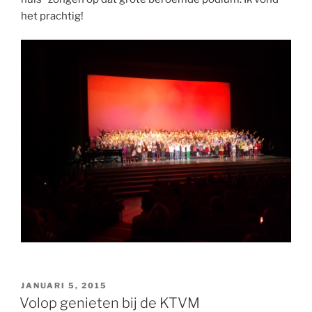
het prachtig!
GEPLAATST
JANUARI 5, 2015
OP
Volop genieten bij de KTVM