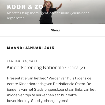
Ga
KOOR & ZO
naar
Mariette Effing: koordirigent, docent, muziekjournalist en
de
organisator.
inhoud
Menu
MAAND:
JANUARI 2015
GEPLAATST
JANUARI 13, 2015
OP
Kinderkorendag Nationale Opera (2)
Presentatie van het lied “Verder van huis tijdens de
eerste Kinderkorendag van De Nationale Opera. De
jongens van het Stadsjongenskoor staan links van het
midden en zijn te herkennen aan hun witte
bovenkleding. Goed gedaan jongens!