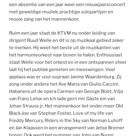
een absentie van een jaar weer een nieuwjaarsconcert
met geweldige muziek, prachtige solopartijen en
mooie zang van het mannenkoor.
Ruim een jaar staat de KTVM nu onder leiding van
dirigent Ruud Welle en dit is op muzikaal gebied zeker
te merken. Hij weet het beste uit de muzikanten van
het harmonieorkest naar boven te halen. Enthousiast
staat Welle voor het orkest en in een ontspannen sfeer
laat hij het publiek genieten en meeswingen. Veel
applaus was er voor sopraan Janine Waardenburg. Zij
zong onder andere het Ave Maria van Giulio Caccini,
Habanera uit de opera Carmen van George Bizet, Vilja
van Franz Lehar en Ich lade gern mir Gäste ein van
Johan Strauss jr. Het mannenkoor liet onder meer Old
Black Joe van Stephan Foster, Love of my life van
Freddy Mercury, Riders in the Sky van Norman Luhoff
en Jan Klaassen in een arrangement van Jetse Bremer
horen. Ook werd het nummer van John van Buren