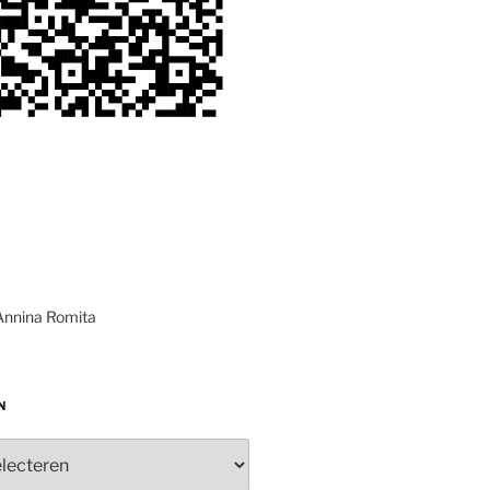
Annina Romita
N