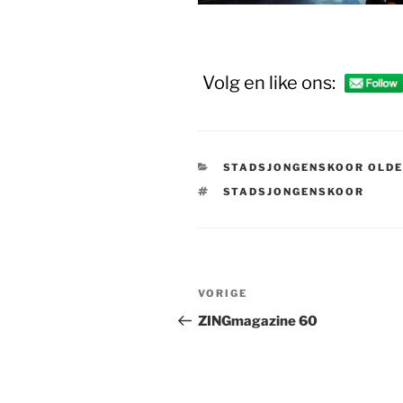
Volg en like ons:
CATEGORIEËN
STADSJONGENSKOOR OLD
TAGS
STADSJONGENSKOOR
Bericht
Vorig
VORIGE
navigatie
bericht
ZINGmagazine 60