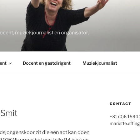
O
docent, muziekjournalist en organisator.
ent
Docent en gastdirigent
Muziekjournalist
CONTACT
 Smit
+31 (0)6 1594
mariette.effing
tadsjongenskoor zit die een act kan doen
015? Ik vroeg het aan Jelle (14 jaar) en