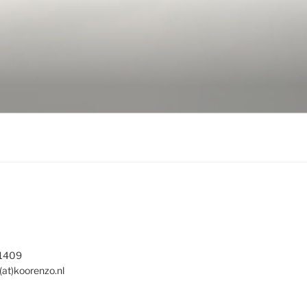
 1409
(at)koorenzo.nl