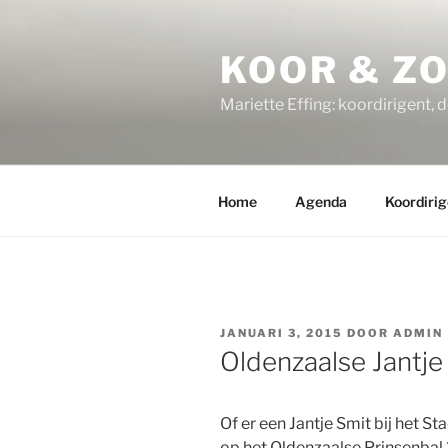
Ga
naar
KOOR & Z
de
inhoud
Mariette Effing: koordirigent, 
Home
Agenda
Koordirig
GEPLAATST
JANUARI 3, 2015
DOOR
ADMIN
OP
Oldenzaalse Jantje
Of er een Jantje Smit bij het S
op het Oldenzaalse Prinsenbal 2