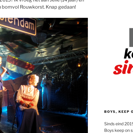
en bomvol Rouwkorst. Knap gedaan!
BOYS, KEEP 
Sinds eind 2019
Boys keep on s