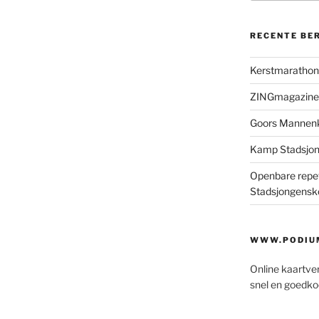
RECENTE BE
Kerstmaratho
ZINGmagazine
Goors Mannen
Kamp Stadsjo
Openbare repet
Stadsjongensk
WWW.PODIUM
Online kaartve
snel en goedko