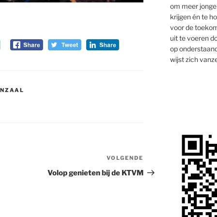
om meer jongen
krijgen én te 
voor de toekom
uit te voeren d
op onderstaand
wijst zich vanze
ENZAAL
VOLGENDE
Volgend
bericht
Volop genieten bij de KTVM