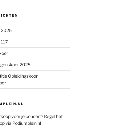
RICHTEN
n 2025
 117
koor
ngenskoor 2025
itie Opleidingskoor
oor
PLEIN.NL
rkoop voor je concert? Regel het
op via Podiumplein.nl