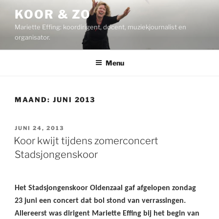
Ga
KOOR & ZO
naar
Mariette Effing: koordirigent, docent, muziekjournalist en
de
organisator.
inhoud
Menu
MAAND:
JUNI 2013
GEPLAATST
JUNI 24, 2013
OP
Koor kwijt tijdens zomerconcert
Stadsjongenskoor
Het Stadsjongenskoor Oldenzaal gaf afgelopen zondag
23 juni een concert dat bol stond van verrassingen
.
Allereerst was
dirigent Mariette Effing bij het begin van