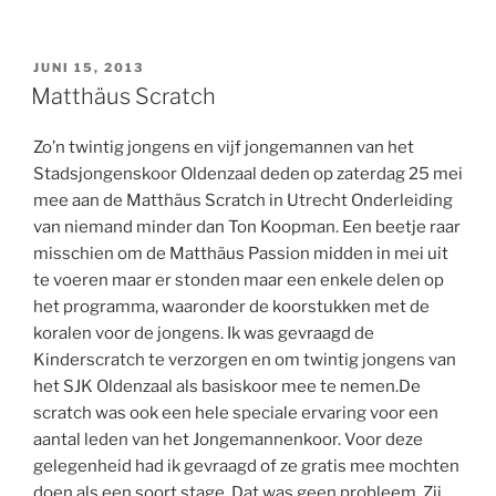
GEPLAATST
JUNI 15, 2013
OP
Matthäus Scratch
Zo’n twintig jongens en vijf jongemannen van het
Stadsjongenskoor Oldenzaal deden op zaterdag 25 mei
mee aan de Matthäus Scratch in Utrecht Onderleiding
van niemand minder dan Ton Koopman. Een beetje raar
misschien om de Matthäus Passion midden in mei uit
te voeren maar er stonden maar een enkele delen op
het programma, waaronder de koorstukken met de
koralen voor de jongens. Ik was gevraagd de
Kinderscratch te verzorgen en om twintig jongens van
het SJK Oldenzaal als basiskoor mee te nemen.De
scratch was ook een hele speciale ervaring voor een
aantal leden van het Jongemannenkoor. Voor deze
gelegenheid had ik gevraagd of ze gratis mee mochten
doen als een soort stage. Dat was geen probleem. Zij