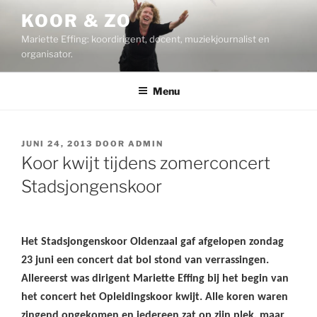
Ga
KOOR & ZO
naar
Mariette Effing: koordirigent, docent, muziekjournalist en
de
organisator.
inhoud
Menu
GEPLAATST
JUNI 24, 2013
DOOR
ADMIN
OP
Koor kwijt tijdens zomerconcert
Stadsjongenskoor
Het Stadsjongenskoor Oldenzaal gaf afgelopen zondag
23 juni een concert dat bol stond van verrassingen
.
Allereerst was
dirigent Mariette Effing bij het begin van
het concert het Opleidingskoor kwijt. Alle koren waren
zingend opgekomen en iedereen zat op zijn plek, maar