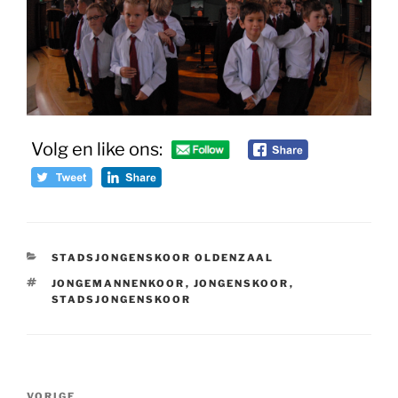
Volg en like ons:
CATEGORIEËN
STADSJONGENSKOOR OLDENZAAL
TAGS
JONGEMANNENKOOR
,
JONGENSKOOR
,
STADSJONGENSKOOR
Bericht
Vorig
VORIGE