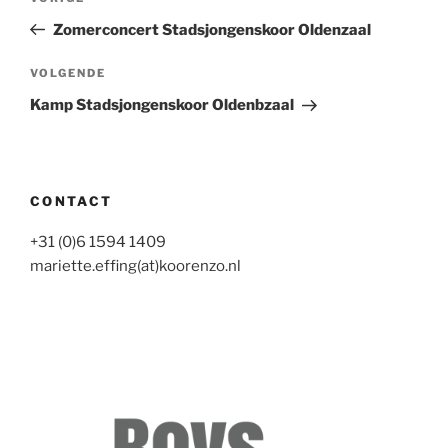
navigatie
bericht
Zomerconcert Stadsjongenskoor Oldenzaal
Volgend
VOLGENDE
bericht
Kamp Stadsjongenskoor Oldenbzaal
CONTACT
+31 (0)6 1594 1409
mariette.effing(at)koorenzo.nl