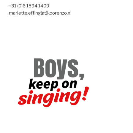
+31 (0)6 1594 1409
mariette.effing(at)koorenzo.nl