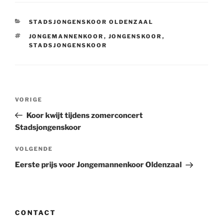
CATEGORIEËN
STADSJONGENSKOOR OLDENZAAL
TAGS
JONGEMANNENKOOR
,
JONGENSKOOR
,
STADSJONGENSKOOR
Bericht
Vorig
VORIGE
navigatie
bericht
Koor kwijt tijdens zomerconcert
Stadsjongenskoor
Volgend
VOLGENDE
bericht
Eerste prijs voor Jongemannenkoor Oldenzaal
CONTACT