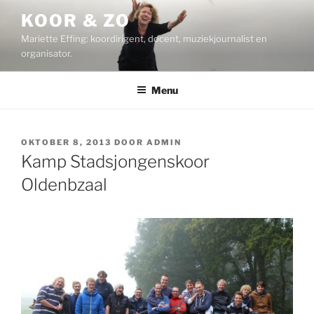
Ga
KOOR & ZO
naar
Mariette Effing: koordirigent, docent, muziekjournalist en
de
organisator.
inhoud
Menu
GEPLAATST
OKTOBER 8, 2013
DOOR
ADMIN
OP
Kamp Stadsjongenskoor
Oldenbzaal