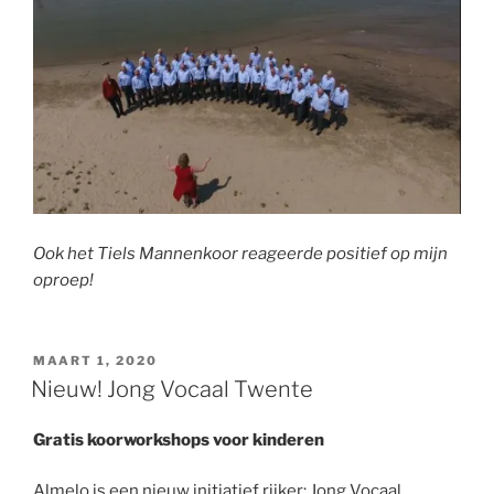
Ook het Tiels Mannenkoor reageerde positief op mijn
oproep!
GEPLAATST
MAART 1, 2020
OP
Nieuw! Jong Vocaal Twente
Gratis koorworkshops voor kinderen
Almelo is een nieuw initiatief rijker: Jong Vocaal