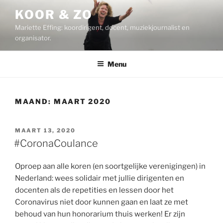
Ga
KOOR & ZO
naar
Mariette Effing: koordirigent, docent, muziekjournalist en
de
organisator.
inhoud
Menu
MAAND:
MAART 2020
GEPLAATST
MAART 13, 2020
OP
#CoronaCoulance
Oproep aan alle koren (en soortgelijke verenigingen) in
Nederland: wees solidair met jullie dirigenten en
docenten als de repetities en lessen door het
Coronavirus niet door kunnen gaan en laat ze met
behoud van hun honorarium thuis werken! Er zijn