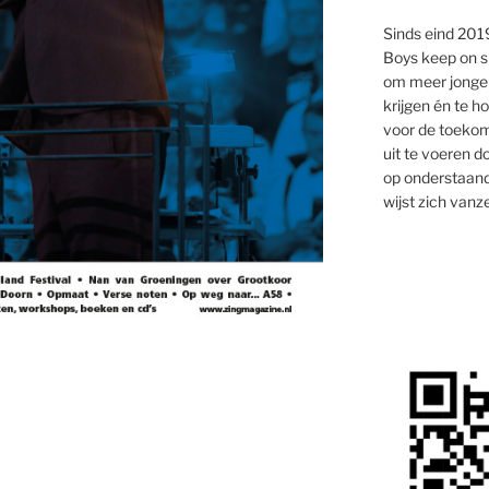
Sinds eind 2019
Boys keep on s
om meer jongen
krijgen én te 
voor de toekom
uit te voeren d
op onderstaand
wijst zich vanze