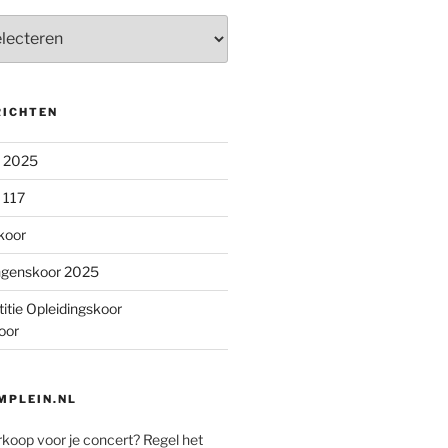
RICHTEN
n 2025
 117
koor
ngenskoor 2025
itie Opleidingskoor
oor
PLEIN.NL
rkoop voor je concert? Regel het