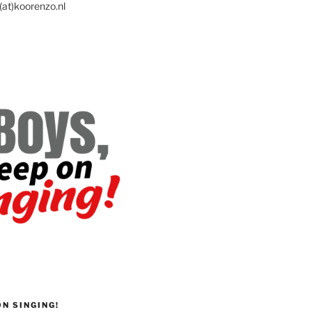
(at)koorenzo.nl
ON SINGING!