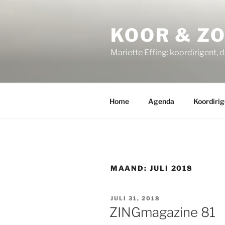
Ga
naar
KOOR & Z
de
inhoud
Mariette Effing: koordirigent, 
Home
Agenda
Koordirig
MAAND:
JULI 2018
GEPLAATST
JULI 31, 2018
OP
ZINGmagazine 81