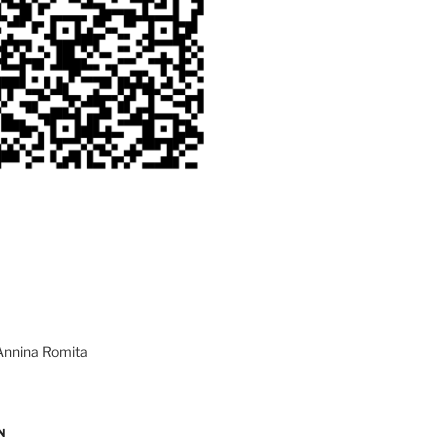
Annina Romita
N