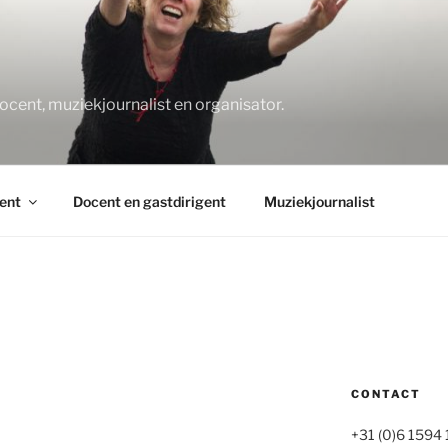
O
docent, muziekjournalist en organisator.
ent
Docent en gastdirigent
Muziekjournalist
CONTACT
+31 (0)6 1594