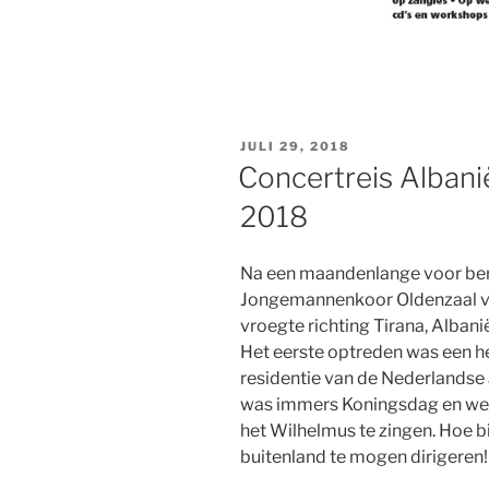
GEPLAATST
JULI 29, 2018
OP
Concertreis Alban
2018
Na een maandenlange voor bere
Jongemannenkoor Oldenzaal ver
vroegte richting Tirana, Albani
Het eerste optreden was een hel
residentie van de Nederlandse
was immers Koningsdag en we h
het Wilhelmus te zingen. Hoe bi
buitenland te mogen dirigeren!