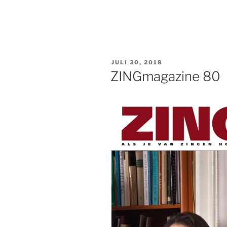
GEPLAATST
JULI 30, 2018
OP
ZINGmagazine 80