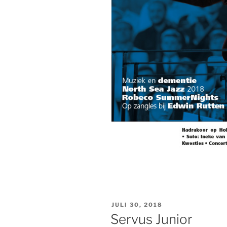
GEPLAATST
JULI 30, 2018
OP
Servus Junior