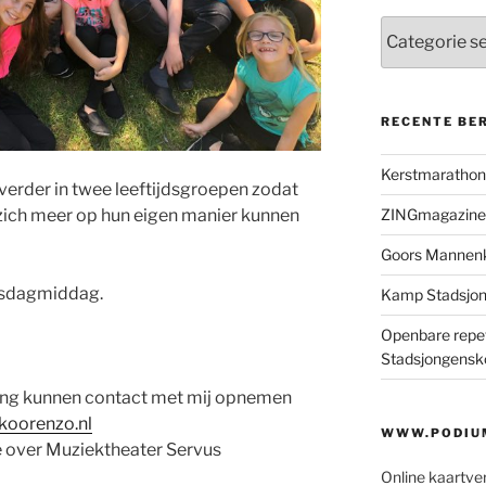
Categorieën
RECENTE BE
Kerstmaratho
erder in twee leeftijdsgroepen zodat
 zich meer op hun eigen manier kunnen
ZINGmagazine
Goors Mannen
nsdagmiddag.
Kamp Stadsjo
Openbare repet
Stadsjongensk
ing kunnen contact met mij opnemen
koorenzo.nl
WWW.PODIUM
 over Muziektheater Servus
Online kaartve