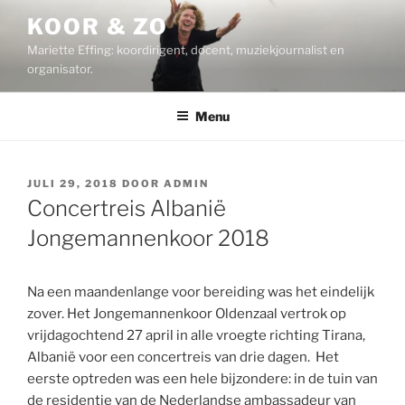
Ga
KOOR & ZO
naar
Mariette Effing: koordirigent, docent, muziekjournalist en
de
organisator.
inhoud
Menu
GEPLAATST
JULI 29, 2018
DOOR
ADMIN
OP
Concertreis Albanië
Jongemannenkoor 2018
Na een maandenlange voor bereiding was het eindelijk
zover. Het Jongemannenkoor Oldenzaal vertrok op
vrijdagochtend 27 april in alle vroegte richting Tirana,
Albanië voor een concertreis van drie dagen. Het
eerste optreden was een hele bijzondere: in de tuin van
de residentie van de Nederlandse ambassadeur van