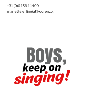
+31 (0)6 1594 1409
mariette.effing(at)koorenzo.nl