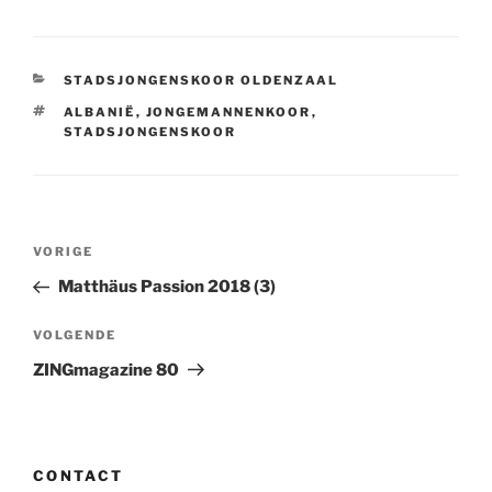
CATEGORIEËN
STADSJONGENSKOOR OLDENZAAL
TAGS
ALBANIË
,
JONGEMANNENKOOR
,
STADSJONGENSKOOR
Bericht
Vorig
VORIGE
navigatie
bericht
Matthäus Passion 2018 (3)
Volgend
VOLGENDE
bericht
ZINGmagazine 80
CONTACT