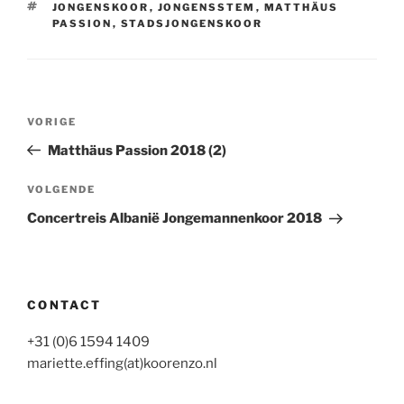
TAGS
JONGENSKOOR
,
JONGENSSTEM
,
MATTHÄUS
PASSION
,
STADSJONGENSKOOR
Bericht
Vorig
VORIGE
navigatie
bericht
Matthäus Passion 2018 (2)
Volgend
VOLGENDE
bericht
Concertreis Albanië Jongemannenkoor 2018
CONTACT
+31 (0)6 1594 1409
mariette.effing(at)koorenzo.nl