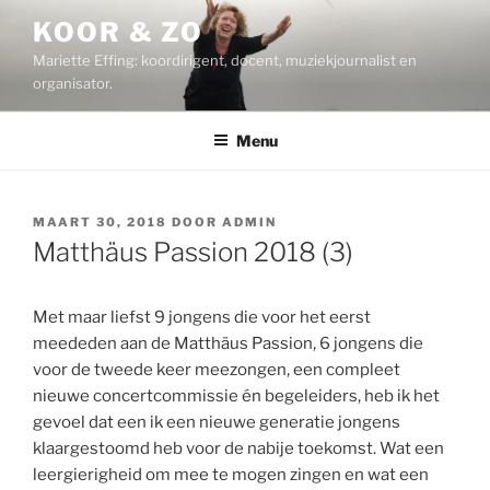
Ga
KOOR & ZO
naar
Mariette Effing: koordirigent, docent, muziekjournalist en
de
organisator.
inhoud
Menu
GEPLAATST
MAART 30, 2018
DOOR
ADMIN
OP
Matthäus Passion 2018 (3)
Met maar liefst 9 jongens die voor het eerst
meededen aan de Matthäus Passion, 6 jongens die
voor de tweede keer meezongen, een compleet
nieuwe concertcommissie én begeleiders, heb ik het
gevoel dat een ik een nieuwe generatie jongens
klaargestoomd heb voor de nabije toekomst. Wat een
leergierigheid om mee te mogen zingen en wat een