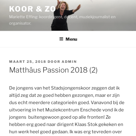
Ga
KOOR & ZO
naar
Mariette Effing: koordirigent, docent, muziekjournalist en
de
organisator.
inhoud
Menu
GEPLAATST
MAART 25, 2018
DOOR
ADMIN
OP
Matthäus Passion 2018 (2)
De jongens van het Stadsjongenskoor zeggen dat ik
altijd zeg dat ze goed hebben gezongen, maar er zijn
dus echt meerdere categorieën goed. Vanavond bij de
uitvoering in het Muziekcentrum Enschede vond ik de
jongens buitengewoon goed op alle fronten! Ze
hebben erg goed naar dirigent Klaas Stok gekeken en
hun
werk
heel goed gedaan. Ik was erg tevreden over