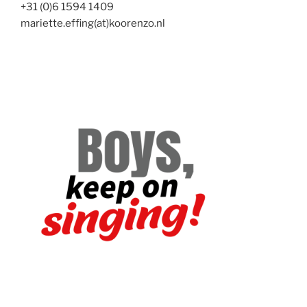
+31 (0)6 1594 1409
mariette.effing(at)koorenzo.nl