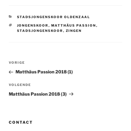
CATEGORIEËN
STADSJONGENSKOOR OLDENZAAL
TAGS
JONGENSKOOR
,
MATTHÄUS PASSION
,
STADSJONGENSKOOR
,
ZINGEN
Bericht
Vorig
VORIGE
navigatie
bericht
Matthäus Passion 2018 (1)
Volgend
VOLGENDE
bericht
Matthäus Passion 2018 (3)
CONTACT