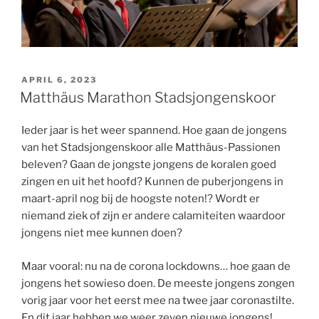
GEPLAATST
APRIL 6, 2023
OP
Matthäus Marathon Stadsjongenskoor
Ieder jaar is het weer spannend. Hoe gaan de jongens
van het Stadsjongenskoor alle Matthäus-Passionen
beleven? Gaan de jongste jongens de koralen goed
zingen en uit het hoofd? Kunnen de puberjongens in
maart-april nog bij de hoogste noten!? Wordt er
niemand ziek of zijn er andere calamiteiten waardoor
jongens niet mee kunnen doen?
Maar vooral: nu na de corona lockdowns… hoe gaan de
jongens het sowieso doen. De meeste jongens zongen
vorig jaar voor het eerst mee na twee jaar coronastilte.
En dit jaar hebben we weer zeven nieuwe jongens!