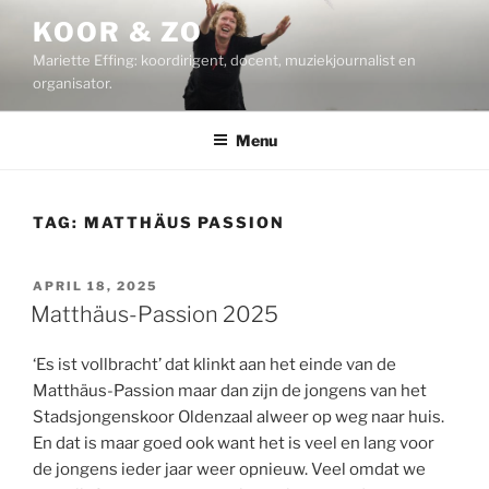
Ga
KOOR & ZO
naar
Mariette Effing: koordirigent, docent, muziekjournalist en
de
organisator.
inhoud
Menu
TAG:
MATTHÄUS PASSION
GEPLAATST
APRIL 18, 2025
OP
Matthäus-Passion 2025
‘Es ist vollbracht’ dat klinkt aan het einde van de
Matthäus-Passion maar dan zijn de jongens van het
Stadsjongenskoor Oldenzaal alweer op weg naar huis.
En dat is maar goed ook want het is veel en lang voor
de jongens ieder jaar weer opnieuw. Veel omdat we