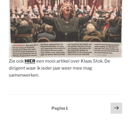
Zie ook
HIER
een mooi artikel over Klaas Stok. De
dirigent waar ik ieder jaar weer mee mag
samenwerken.
Berichten
Volg
Pagina
1
pagi
paginering